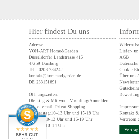
Hier findest Du uns
Infor
Adresse
Widerrufs
YOH-ART Home&Garden
Liefer- u
Düsseldorfer Landstrasse 415
AGB
47259 Duisburg
Datenschu
Tel.:
0203 784242
Cookie Ei
kontakt@homeandgarden.de
Über uns 
DE 233151891
Newslette
Gutschein
Öffnungszeiten:
Bewertun
Dienstag & Mittwoch Vormittag/Anmelden
Tel. o. email:
Privat Shopping
Impressu
Donnerstag:10–13 Uhr und 15-18 Uhr
Kontakt &
Freitag: 10-13 Uhr und 15-19 Uhr
Vertreten 
Samstag 10–14 Uhr
Vertrag
SEHR GUT