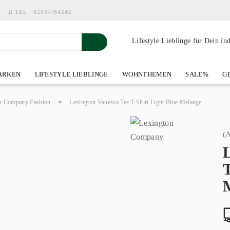
TEL.:
0203-784242
Lifestyle Lieblinge für Dein in
RKEN
LIFESTYLE LIEBLINGE
WOHNTHEMEN
SALE%
GE
SHOWROOM AN DER WASSERMÜHLE
ÜBER YOH-ART HOME 
»
n Company Fashion
Lexington Vanessa Tee T-Shirt Light Blue Melange
(A
T