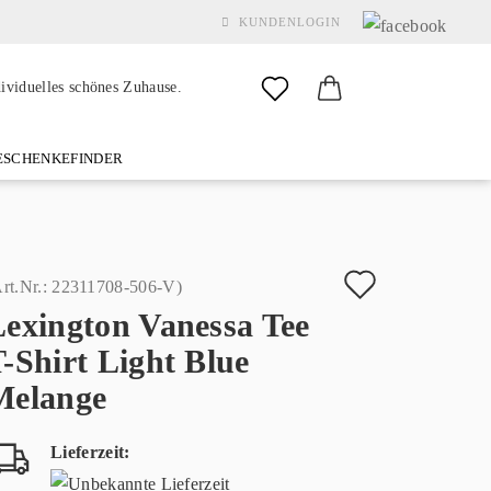
KUNDENLOGIN
dividuelles schönes Zuhause.
SCHENKEFINDER
& GARDEN
MARKEN
FAQ
%SALE%
KONTAKT
Auf
rt.Nr.:
22311708-506-V
)
Lexington Vanessa Tee
den
Konto erstellen
-Shirt Light Blue
Merkzette
Passwort vergessen?
Melange
Lieferzeit: