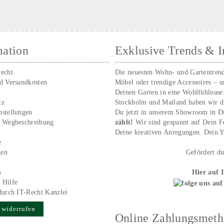
mation
Exklusive Trends & I
recht
Die neuesten Wohn- und Gartentren
nd Versandkosten
Möbel oder trendige Accessoires – 
Deinen Garten in eine Wohlfühloase
tz
Stockholm und Mailand haben wir d
nstellungen
Du jetzt in unserem Showroom in D
/ Wegbeschreibung
zählt!
Wir sind gespannt auf Dein 
r
Deine kreativen Anregungen. Dei
e
gen
Gefördert d
m
Hier auf 
 Hilfe
durch IT-Recht Kanzlei
 widerrufen
Online Zahlungsmet