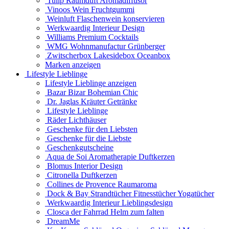
Tulip Raumduft Aromadiffusor
Vinoos Wein Fruchtgummi
Weinluft Flaschenwein konservieren
Werkwaardig Interieur Design
Williams Premium Cocktails
WMG Wohnmanufactur Grünberger
Zwitscherbox Lakesidebox Oceanbox
Marken anzeigen
Lifestyle Lieblinge
Lifestyle Lieblinge anzeigen
Bazar Bizar Bohemian Chic
Dr. Jaglas Kräuter Getränke
Lifestyle Lieblinge
Räder Lichthäuser
Geschenke für den Liebsten
Geschenke für die Liebste
Geschenkgutscheine
Aqua de Soi Aromatherapie Duftkerzen
Blomus Interior Design
Citronella Duftkerzen
Collines de Provence Raumaroma
Dock & Bay Strandtücher Fitnesstücher Yogatücher
Werkwaardig Interieur Lieblingsdesign
Closca der Fahrrad Helm zum falten
DreamMe