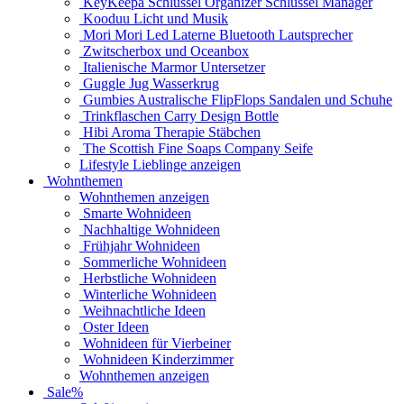
KeyKeepa Schlüssel Organizer Schlüssel Manager
Kooduu Licht und Musik
Mori Mori Led Laterne Bluetooth Lautsprecher
Zwitscherbox und Oceanbox
Italienische Marmor Untersetzer
Guggle Jug Wasserkrug
Gumbies Australische FlipFlops Sandalen und Schuhe
Trinkflaschen Carry Design Bottle
Hibi Aroma Therapie Stäbchen
The Scottish Fine Soaps Company Seife
Lifestyle Lieblinge anzeigen
Wohnthemen
Wohnthemen anzeigen
Smarte Wohnideen
Nachhaltige Wohnideen
Frühjahr Wohnideen
Sommerliche Wohnideen
Herbstliche Wohnideen
Winterliche Wohnideen
Weihnachtliche Ideen
Oster Ideen
Wohnideen für Vierbeiner
Wohnideen Kinderzimmer
Wohnthemen anzeigen
Sale%