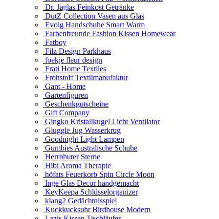
Dr. Jaglas Feinkost Getränke
DutZ Collection Vasen aus Glas
Evolg Handschuhe Smart Warm
Farbenfreunde Fashion Kissen Homewear
Fatboy
Filz Design Parkhaus
foekje fleur design
Frati Home Textiles
Frohstoff Textilmanufaktur
Gant - Home
Gartenfiguren
Geschenkgutscheine
Gift Company
Gingko Kristallkugel Licht Ventilator
Gluggle Jug Wasserkrug
Goodnight Light Lampen
Gumbies Australische Schuhe
Herrnhuter Sterne
Hibi Aroma Therapie
höfats Feuerkorb Spin Circle Moon
Inge Glas Decor handgemacht
KeyKeepa Schlüsselorganizer
klang2 Gedächtnisspiel
Kuckkucksuhr Birdhouse Modern
Lazis Kissen Tischläufer