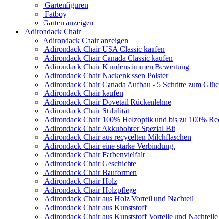
Gartenfiguren
Fatboy
Garten anzeigen
Adirondack Chair
Adirondack Chair anzeigen
Adirondack Chair USA Classic kaufen
Adirondack Chair Canada Classic kaufen
Adirondack Chair Kundenstimmen Bewertung
Adirondack Chair Nackenkissen Polster
Adirondack Chair Canada Aufbau - 5 Schritte zum Glü
Adirondack Chair kaufen
Adirondack Chair Dovetail Rückenlehne
Adirondack Chair Stabilität
Adirondack Chair 100% Holzoptik und bis zu 100% Rec
Adirondack Chair Akkubohrer Spezial Bit
Adirondack Chair aus recycelten Milchflaschen
Adirondack Chair eine starke Verbindung.
Adirondack Chair Farbenvielfalt
Adirondack Chair Geschichte
Adirondack Chair Bauformen
Adirondack Chair Holz
Adirondack Chair Holzpflege
Adirondack Chair aus Holz Vorteil und Nachteil
Adirondack Chair aus Kunststoff
Adirondack Chair aus Kunststoff Vorteile und Nachteile