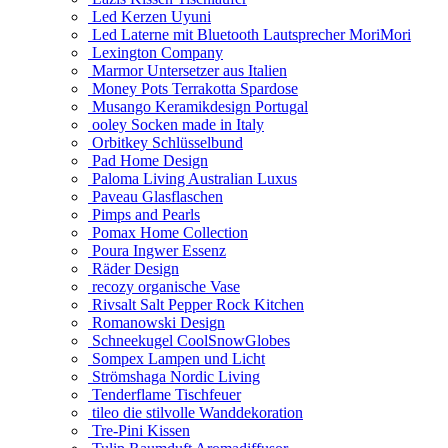
Led Kerzen Uyuni
Led Laterne mit Bluetooth Lautsprecher MoriMori
Lexington Company
Marmor Untersetzer aus Italien
Money Pots Terrakotta Spardose
Musango Keramikdesign Portugal
ooley Socken made in Italy
Orbitkey Schlüsselbund
Pad Home Design
Paloma Living Australian Luxus
Paveau Glasflaschen
Pimps and Pearls
Pomax Home Collection
Poura Ingwer Essenz
Räder Design
recozy organische Vase
Rivsalt Salt Pepper Rock Kitchen
Romanowski Design
Schneekugel CoolSnowGlobes
Sompex Lampen und Licht
Strömshaga Nordic Living
Tenderflame Tischfeuer
tileo die stilvolle Wanddekoration
Tre-Pini Kissen