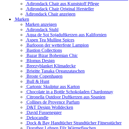
Adirondack Chair aus Kunststoff Pflege
Adirondack Chair Original Hersteller
Adirondack Chair anzeigen
Marken
Marken anzeigen
Adirondack Stuhl
Aqua de Soi Sojaduftkerzen aus Kalifornien
Aspen Tea Mulling Spices
Barlooon der wetterfeste Lampion
Bastion Collections
Bazar Bizar Bohemian Chic
Blomus Design
Breezyblanket Klimadecke
Brigitte Tanaka Organzataschen
Broste Copenhagen
Bull & Hunt
Cartonic Skulptur aus Karton
Chocolate in a Bottle Schokoladen Chardonnay
Citronella Outdoor Duftkerzen aus Spanien
Collines de Provence Parfum
D&T Design Wolldecken
David Fussenegger
Dekocandle
Dock & Bay Handtücher Strandtücher Fitnesstücher
Dorothee Lehnen Filz Wärmeflaschen