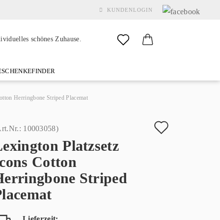
KUNDENLOGIN
dividuelles schönes Zuhause.
SCHENKEFINDER
& GARDEN
MARKEN
FAQ
%SALE%
KONTAKT
Cotton Herringbone Striped Placemat
Auf
rt.Nr.:
10003058
)
exington Platzsetz
den
Konto erstellen
Icons Cotton
Merkzette
Passwort vergessen?
Herringbone Striped
Placemat
Lieferzeit: