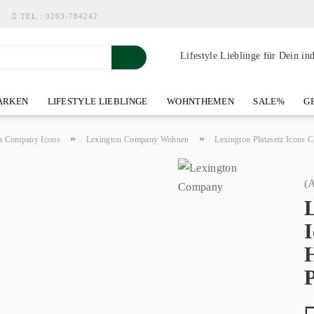
TEL.:
0203-784242
Lifestyle Lieblinge für Dein in
RKEN
LIFESTYLE LIEBLINGE
WOHNTHEMEN
SALE%
GE
SHOWROOM AN DER WASSERMÜHLE
ÜBER YOH-ART HOME 
»
»
n Company Icons
Lexington Company Wohnen
Lexington Platzsetz Icons 
(A
L