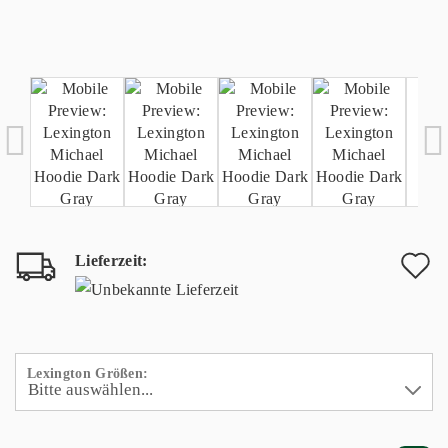
Lieferzeit:
A
d
M
Lexington Größen: