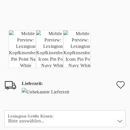
Lieferzeit:
A
d
M
Lexington Größe Kissen: