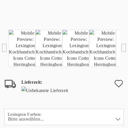
Lieferzeit:
A
d
M
Lexington Farben: