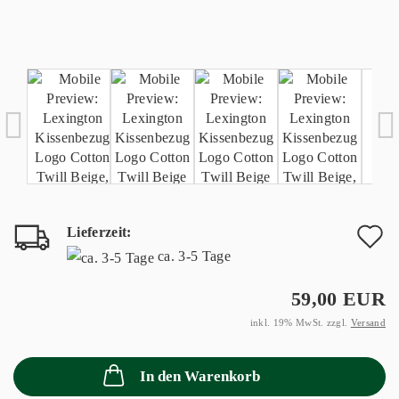
Lieferzeit:
A
ca. 3-5 Tage
d
59,00 EUR
M
inkl. 19% MwSt. zzgl.
Versand
In den Warenkorb