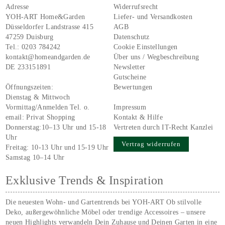
Adresse
Widerrufsrecht
YOH-ART Home&Garden
Liefer- und Versandkosten
Düsseldorfer Landstrasse 415
AGB
47259 Duisburg
Datenschutz
Tel.:
0203 784242
Cookie Einstellungen
kontakt@homeandgarden.de
Über uns / Wegbeschreibung
DE 233151891
Newsletter
Gutscheine
Öffnungszeiten:
Bewertungen
Dienstag & Mittwoch
Vormittag/Anmelden Tel. o.
Impressum
email:
Privat Shopping
Kontakt & Hilfe
Donnerstag:10–13 Uhr und 15-18
Vertreten durch IT-Recht Kanzlei
Uhr
Vertrag widerrufen
Freitag: 10-13 Uhr und 15-19 Uhr
Samstag 10–14 Uhr
Exklusive Trends & Inspiration
Die neuesten Wohn- und Gartentrends bei YOH‑ART Ob stilvolle
Deko, außergewöhnliche Möbel oder trendige Accessoires – unsere
neuen Highlights verwandeln Dein Zuhause und Deinen Garten in eine