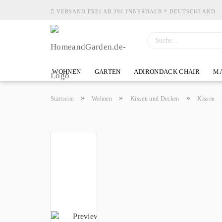
VERSAND FREI AB 39€ INNERHALB * DEUTSCHLAND
WOHNEN
GARTEN
ADIRONDACK CHAIR
MA
»
»
»
Startseite
Wohnen
Kissen und Decken
Kissen