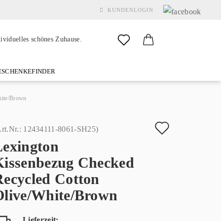
KUNDENLOGIN
dividuelles schönes Zuhause.
SCHENKEFINDER
& GARDEN
MARKEN
FAQ
%SALE%
KONTAKT
hite/Brown
Auf
rt.Nr.:
12434111-8061-SH25
)
Lexington
den
Konto erstellen
Kissenbezug Checked
Merkzette
Passwort vergessen?
Recycled Cotton
Olive/White/Brown
Lieferzeit: