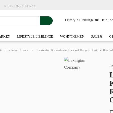
TEL.:
0203-784242
Lifestyle Lieblinge für Dein in
RKEN
LIFESTYLE LIEBLINGE
WOHNTHEMEN
SALE%
GE
SHOWROOM AN DER WASSERMÜHLE
ÜBER YOH-ART HOME 
»
»
Lexington Kissen
Lexington Kissenbezug Checked Recycled Cotton Olive/W
(A