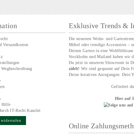
mation
Exklusive Trends & I
recht
Die neuesten Wohn- und Gartentren
nd Versandkosten
Möbel oder trendige Accessoires – 
Deinen Garten in eine Wohlfühloase
tz
Stockholm und Mailand haben wir d
nstellungen
Du jetzt in unserem Showroom in D
/ Wegbeschreibung
zählt!
Wir sind gespannt auf Dein 
r
Deine kreativen Anregungen. Dei
e
gen
Gefördert d
m
Hier auf 
 Hilfe
durch IT-Recht Kanzlei
 widerrufen
Online Zahlungsmet