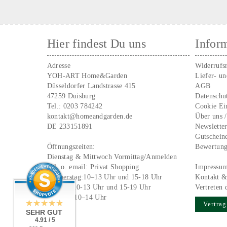
Hier findest Du uns
Infor
Adresse
Widerrufs
YOH-ART Home&Garden
Liefer- u
Düsseldorfer Landstrasse 415
AGB
47259 Duisburg
Datenschu
Tel.:
0203 784242
Cookie Ei
kontakt@homeandgarden.de
Über uns 
DE 233151891
Newslette
Gutschein
Öffnungszeiten:
Bewertun
Dienstag & Mittwoch Vormittag/Anmelden
Tel. o. email:
Privat Shopping
Impressu
Donnerstag:10–13 Uhr und 15-18 Uhr
Kontakt &
Freitag: 10-13 Uhr und 15-19 Uhr
Vertreten 
Samstag 10–14 Uhr
Vertrag
SEHR GUT
4.91 / 5