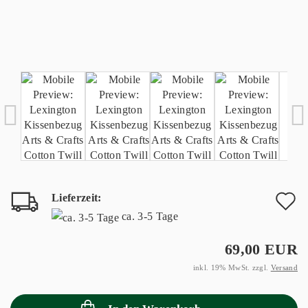
Lieferzeit:
A
ca. 3-5 Tage
d
69,00 EUR
M
inkl. 19% MwSt. zzgl.
Versand