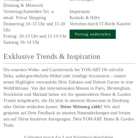
Dienstag & Mittwoch
Vormittag/Anmelden Tel. o.
Impressum
email:
Privat Shopping
Kontakt & Hilfe
Donnerstag:10–13 Uhr und 15-18
Vertreten durch IT-Recht Kanzlei
Uhr
Vertrag widerrufen
Freitag: 10-13 Uhr und 15-19 Uhr
Samstag 10–14 Uhr
Exklusive Trends & Inspiration
Die neuesten Wohn- und Gartentrends bei YOH‑ART Ob stilvolle
Deko, außergewöhnliche Möbel oder trendige Accessoires – unsere
neuen Highlights verwandeln Dein Zuhause und Deinen Garten in eine
Wohlfühloase. Von den internationalen Messen in Paris, Birmingham,
Stockholm und Mailand haben wir die spannendsten Home & Garden
Trends mitgebracht, die Du jetzt in unserem Showroom in Duisburg
oder Online entdecken kannst.
Deine Meinung zählt!
Wir sind
gespannt auf Dein Feedback zu unseren Neuentdeckungen und freuen
uns auf Deine kreativen Anregungen. Dein YOH‑ART Home & Garden
Team.
Gefördert durch das Land Nordrhein-Westfahlen