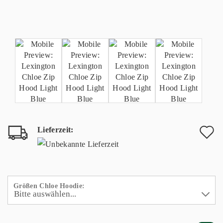
Lieferzeit:
A
d
M
Größen Chloe Hoodie: