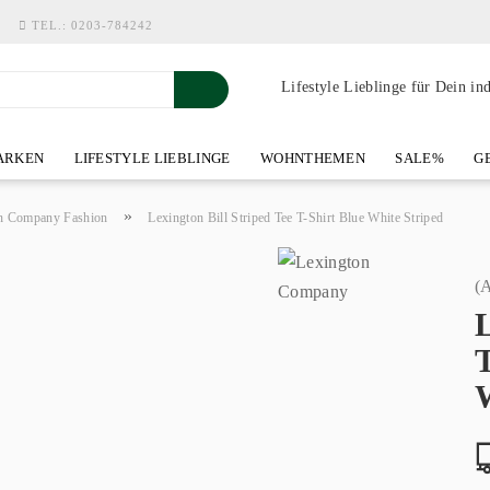
TEL.:
0203-784242
Lifestyle Lieblinge für Dein in
RKEN
LIFESTYLE LIEBLINGE
WOHNTHEMEN
SALE%
GE
SHOWROOM AN DER WASSERMÜHLE
ÜBER YOH-ART HOME 
»
n Company Fashion
Lexington Bill Striped Tee T-Shirt Blue White Striped
(A
L
T