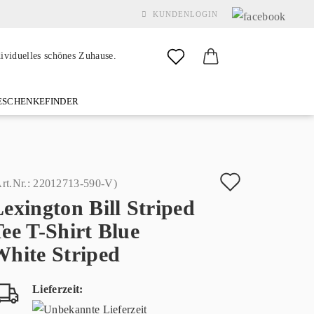
KUNDENLOGIN
dividuelles schönes Zuhause.
SCHENKEFINDER
& GARDEN
MARKEN
FAQ
%SALE%
KONTAKT
Auf
rt.Nr.:
22012713-590-V
)
exington Bill Striped
den
Konto erstellen
ee T-Shirt Blue
Merkzette
Passwort vergessen?
White Striped
Lieferzeit: