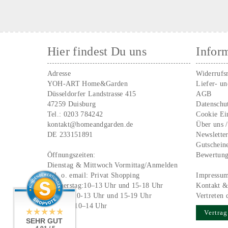
Hier findest Du uns
Infor
Adresse
Widerrufs
YOH-ART Home&Garden
Liefer- u
Düsseldorfer Landstrasse 415
AGB
47259 Duisburg
Datenschu
Tel.:
0203 784242
Cookie Ei
kontakt@homeandgarden.de
Über uns 
DE 233151891
Newslette
Gutschein
Öffnungszeiten:
Bewertun
Dienstag & Mittwoch Vormittag/Anmelden
Tel. o. email:
Privat Shopping
Impressu
Donnerstag:10–13 Uhr und 15-18 Uhr
Kontakt &
Freitag: 10-13 Uhr und 15-19 Uhr
Vertreten 
Samstag 10–14 Uhr
Vertrag
SEHR GUT