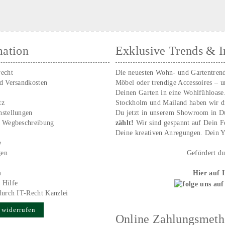
mation
Exklusive Trends & I
recht
Die neuesten Wohn- und Gartentren
nd Versandkosten
Möbel oder trendige Accessoires – 
Deinen Garten in eine Wohlfühloase
tz
Stockholm und Mailand haben wir d
nstellungen
Du jetzt in unserem Showroom in D
/ Wegbeschreibung
zählt!
Wir sind gespannt auf Dein 
r
Deine kreativen Anregungen. Dei
e
gen
Gefördert d
m
Hier auf 
 Hilfe
durch IT-Recht Kanzlei
 widerrufen
Online Zahlungsmet