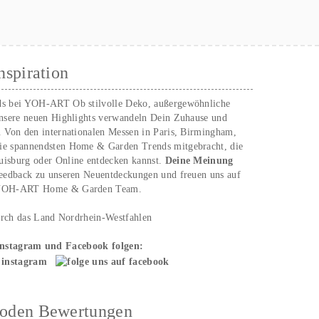
nspiration
ds bei YOH‑ART Ob stilvolle Deko, außergewöhnliche
unsere neuen Highlights verwandeln Dein Zuhause und
. Von den internationalen Messen in Paris, Birmingham,
ie spannendsten Home & Garden Trends mitgebracht, die
uisburg oder Online entdecken kannst.
Deine Meinung
Feedback zu unseren Neuentdeckungen und freuen uns auf
n YOH‑ART Home & Garden Team.
urch das Land Nordrhein-Westfahlen
Instagram und Facebook folgen:
hoden Bewertungen