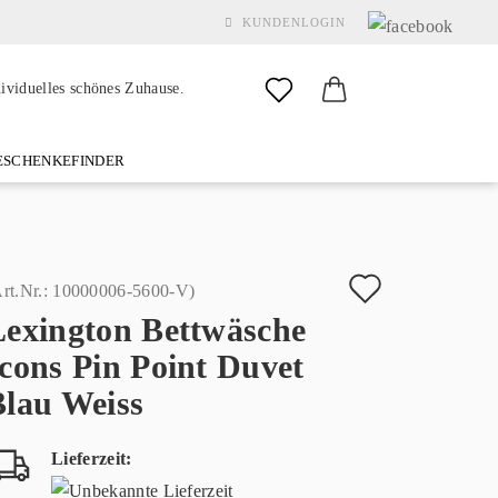
KUNDENLOGIN
dividuelles schönes Zuhause.
SCHENKEFINDER
& GARDEN
MARKEN
FAQ
%SALE%
KONTAKT
Auf
rt.Nr.:
10000006-5600-V
)
Lexington Bettwäsche
den
Konto erstellen
cons Pin Point Duvet
Merkzette
Passwort vergessen?
Blau Weiss
Lieferzeit: