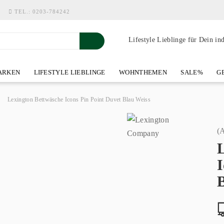
TEL.:
0203-784242
Lifestyle Lieblinge für Dein in
RKEN
LIFESTYLE LIEBLINGE
WOHNTHEMEN
SALE%
GE
SHOWROOM AN DER WASSERMÜHLE
ÜBER YOH-ART HOME 
»
Lexington Bettwäsche Icons Pin Point Duvet Blau Weiss
(A
I