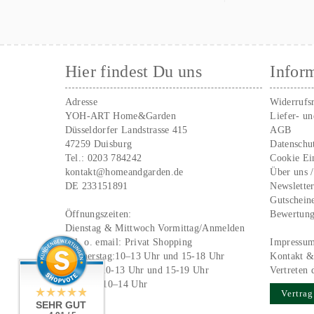
Hier findest Du uns
Infor
Adresse
Widerrufs
YOH-ART Home&Garden
Liefer- u
Düsseldorfer Landstrasse 415
AGB
47259 Duisburg
Datenschu
Tel.:
0203 784242
Cookie Ei
kontakt@homeandgarden.de
Über uns 
DE 233151891
Newslette
Gutschein
Öffnungszeiten:
Bewertun
Dienstag & Mittwoch Vormittag/Anmelden
Tel. o. email:
Privat Shopping
Impressu
Donnerstag:10–13 Uhr und 15-18 Uhr
Kontakt &
Freitag: 10-13 Uhr und 15-19 Uhr
Vertreten 
Samstag 10–14 Uhr
Vertrag
SEHR GUT