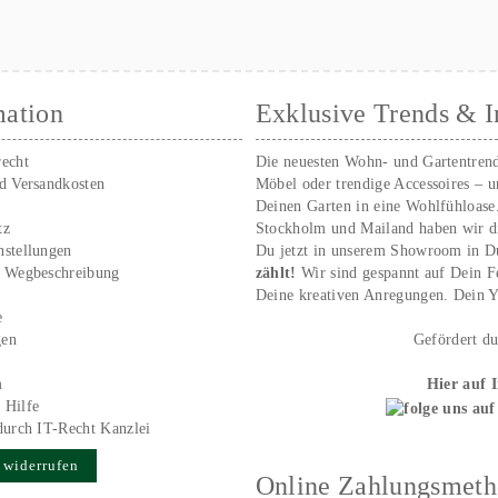
mation
Exklusive Trends & I
recht
Die neuesten Wohn- und Gartentren
nd Versandkosten
Möbel oder trendige Accessoires – 
Deinen Garten in eine Wohlfühloase
tz
Stockholm und Mailand haben wir d
nstellungen
Du jetzt in unserem Showroom in D
/ Wegbeschreibung
zählt!
Wir sind gespannt auf Dein 
r
Deine kreativen Anregungen. Dei
e
gen
Gefördert d
m
Hier auf 
 Hilfe
durch IT-Recht Kanzlei
 widerrufen
Online Zahlungsmet