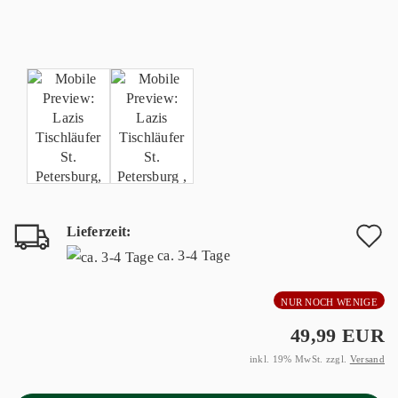
Lieferzeit:
A
ca. 3-4 Tage
d
NUR NOCH WENIGE
M
49,99 EUR
inkl. 19% MwSt. zzgl.
Versand