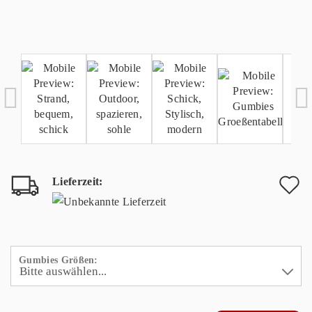
Lieferzeit:
A
d
M
Gumbies Größen: