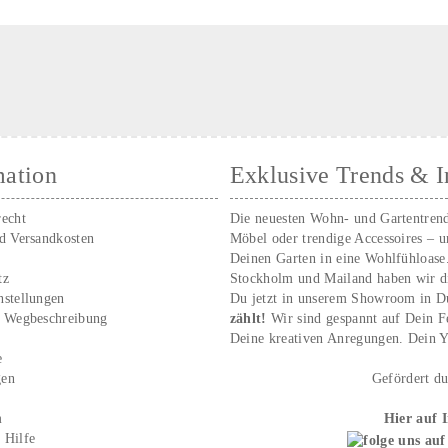
mation
Exklusive Trends & I
recht
Die neuesten Wohn- und Gartentren
nd Versandkosten
Möbel oder trendige Accessoires – 
Deinen Garten in eine Wohlfühloase
tz
Stockholm und Mailand haben wir d
nstellungen
Du jetzt in unserem Showroom in D
/ Wegbeschreibung
zählt!
Wir sind gespannt auf Dein 
r
Deine kreativen Anregungen. Dei
e
gen
Gefördert d
m
Hier auf 
 Hilfe