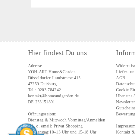
Hier findest Du uns
Infor
Adresse
Widerrufs
YOH-ART Home&Garden
Liefer- u
Düsseldorfer Landstrasse 415
AGB
47259 Duisburg
Datenschu
Tel.:
0203 784242
Cookie Ei
kontakt@homeandgarden.de
Über uns 
DE 233151891
Newslette
Gutschein
Öffnungszeiten:
Bewertun
Dienstag & Mittwoch Vormittag/Anmelden
Tel. o. email:
Privat Shopping
Impressu
Donnerstag:10–13 Uhr und 15-18 Uhr
Kontakt &