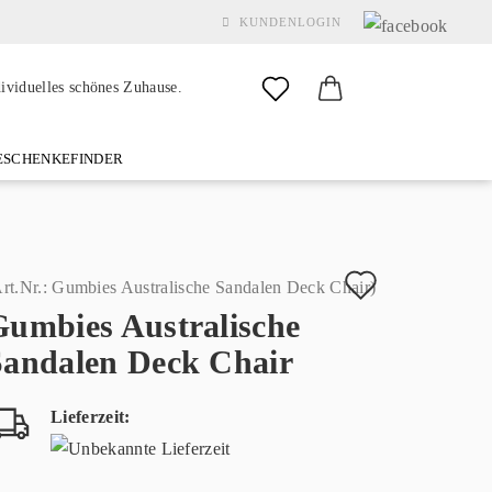
KUNDENLOGIN
dividuelles schönes Zuhause.
SCHENKEFINDER
& GARDEN
MARKEN
FAQ
%SALE%
KONTAKT
Auf
rt.Nr.:
Gumbies Australische Sandalen Deck Chair
)
Gumbies Australische
den
Konto erstellen
Sandalen Deck Chair
Merkzette
Passwort vergessen?
Lieferzeit: