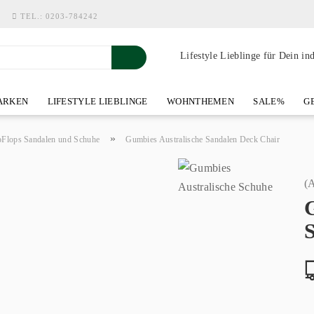
TEL.:
0203-784242
Lifestyle Lieblinge für Dein in
RKEN
LIFESTYLE LIEBLINGE
WOHNTHEMEN
SALE%
GE
SHOWROOM AN DER WASSERMÜHLE
ÜBER YOH-ART HOME 
»
pFlops Sandalen und Schuhe
Gumbies Australische Sandalen Deck Chair
(A