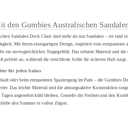
it den Gumbies Australischen Sandale
chen Sandalen Deck Chair sind mehr als nur Sandalen – sie sind ei
gkeit. Mit ihrem einzigartigen Design, inspiriert vom entspannten a
e dir ein unvergleichliches Tragegefühl. Das robuste Material und d
 perfekt an, während die rutschfeste Sohle für sicheren Halt sorgt.
iter für jeden Anlass
 Stadt oder beim entspannten Spaziergang im Park – die Gumbies D
eiter. Das leichte Material und die atmungsaktive Konstruktion sorg
Tagen angenehm kühl bleiben. Genieße die Freiheit und den Komfor
 erlebe den Sommer in vollen Zügen.