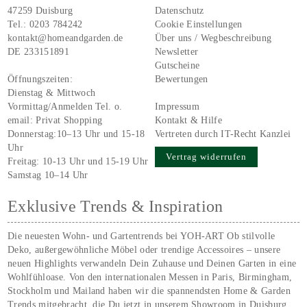
47259 Duisburg
Datenschutz
Tel.:
0203 784242
Cookie Einstellungen
kontakt@homeandgarden.de
Über uns / Wegbeschreibung
DE 233151891
Newsletter
Gutscheine
Öffnungszeiten:
Bewertungen
Dienstag & Mittwoch
Vormittag/Anmelden Tel. o.
Impressum
email:
Privat Shopping
Kontakt & Hilfe
Donnerstag:10–13 Uhr und 15-18
Vertreten durch IT-Recht Kanzlei
Uhr
Vertrag widerrufen
Freitag: 10-13 Uhr und 15-19 Uhr
Samstag 10–14 Uhr
Exklusive Trends & Inspiration
Die neuesten Wohn- und Gartentrends bei YOH‑ART Ob stilvolle
Deko, außergewöhnliche Möbel oder trendige Accessoires – unsere
neuen Highlights verwandeln Dein Zuhause und Deinen Garten in eine
Wohlfühloase. Von den internationalen Messen in Paris, Birmingham,
Stockholm und Mailand haben wir die spannendsten Home & Garden
Trends mitgebracht, die Du jetzt in unserem Showroom in Duisburg