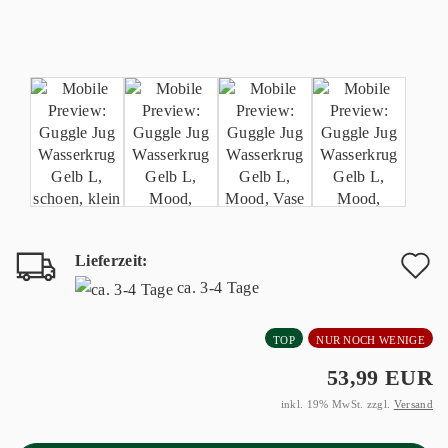
Lieferzeit:
A
ca. 3-4 Tage
d
TOP
NUR NOCH WENIGE
M
53,99 EUR
inkl. 19% MwSt. zzgl.
Versand