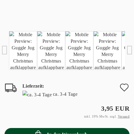
Lieferzeit:
A
ca. 3-4 Tage
d
3,95 EUR
M
inkl. 19% MwSt. zzgl.
Versand