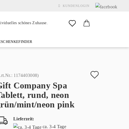
KUNDENLOGIN
dividuelles schönes Zuhause.
SCHENKEFINDER
& GARDEN
MARKEN
FAQ
%SALE%
KONTAKT
Auf
rt.Nr.:
1174403008
)
Gift Company Spa
den
Konto erstellen
ablett, rund, neon
Merkzette
Passwort vergessen?
grün/mint/neon pink
Lieferzeit:
ca. 3-4 Tage