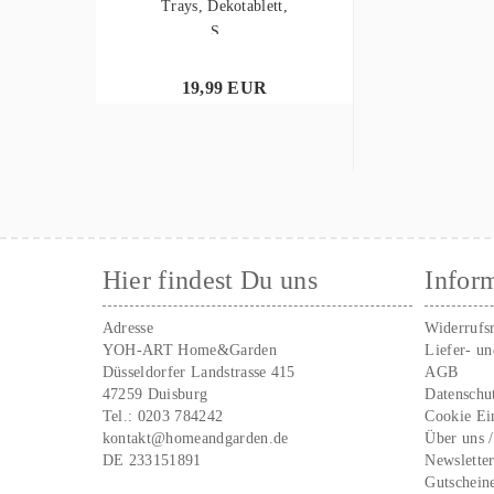
Trays, Dekotablett,
S,...
19,99 EUR
Hier findest Du uns
Infor
Adresse
Widerrufs
YOH-ART Home&Garden
Liefer- u
Düsseldorfer Landstrasse 415
AGB
47259 Duisburg
Datenschu
Tel.:
0203 784242
Cookie Ei
kontakt@homeandgarden.de
Über uns 
DE 233151891
Newslette
Gutschein