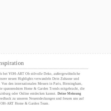
nspiration
ds bei YOH‑ART Ob stilvolle Deko, außergewöhnliche
unsere neuen Highlights verwandeln Dein Zuhause und
. Von den internationalen Messen in Paris, Birmingham,
ie spannendsten Home & Garden Trends mitgebracht, die
uisburg oder Online entdecken kannst.
Deine Meinung
Feedback zu unseren Neuentdeckungen und freuen uns auf
n YOH‑ART Home & Garden Team.