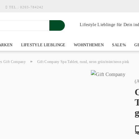
TEL.:
0203-784242
Lifestyle Lieblinge für Dein in
RKEN
LIFESTYLE LIEBLINGE
WOHNTHEMEN
SALE%
GE
SHOWROOM AN DER WASSERMÜHLE
ÜBER YOH-ART HOME 
»
es Gift Company
Gift Company Spa Tablett, rund, neon grün/mint/neon pink
(A
T