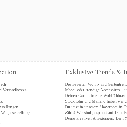
mation
Exklusive Trends & I
recht
Die neuesten Wohn- und Gartentren
nd Versandkosten
Möbel oder trendige Accessoires – 
Deinen Garten in eine Wohlfühloase
tz
Stockholm und Mailand haben wir d
nstellungen
Du jetzt in unserem Showroom in D
/ Wegbeschreibung
zählt!
Wir sind gespannt auf Dein 
r
Deine kreativen Anregungen. Dei
e