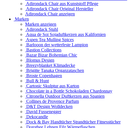
Adirondack Chair aus Kunststoff Pflege
Adirondack Chair Original Hersteller
Adirondack Chair anzeigen
Marken
Marken anzeigen
Adirondack Stuhl
Aqua de Soi Sojaduftkerzen aus Kalifornien
Aspen Tea Mulling Spices
Barlooon der wetterfeste Lampion
Bastion Collections
Bazar Bizar Bohemian Chic
Blomus Design
Breezyblanket Klimadecke
Brigitte Tanaka Organzataschen
Broste Copenhagen
Bull & Hunt
Cartonic Skulptur aus Karton
Chocolate in a Bottle Schokoladen Chardonnay
Citronella Outdoor Duftkerzen aus Spanien
Collines de Provence Parfum
D&T Design Wolldecken
David Fussenegger
Dekocandle
Dock & Bay Handtücher Strandtücher Fitnesstücher
Dorothee Lehnen Filz Wärmeflaschen