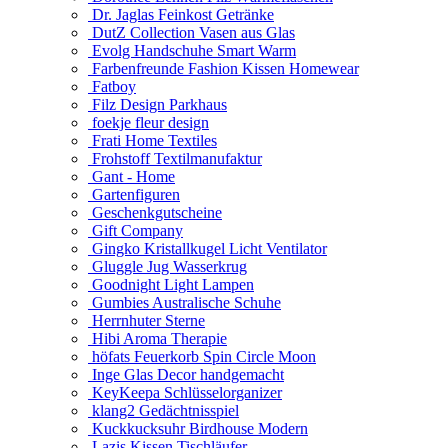
Dr. Jaglas Feinkost Getränke
DutZ Collection Vasen aus Glas
Evolg Handschuhe Smart Warm
Farbenfreunde Fashion Kissen Homewear
Fatboy
Filz Design Parkhaus
foekje fleur design
Frati Home Textiles
Frohstoff Textilmanufaktur
Gant - Home
Gartenfiguren
Geschenkgutscheine
Gift Company
Gingko Kristallkugel Licht Ventilator
Gluggle Jug Wasserkrug
Goodnight Light Lampen
Gumbies Australische Schuhe
Herrnhuter Sterne
Hibi Aroma Therapie
höfats Feuerkorb Spin Circle Moon
Inge Glas Decor handgemacht
KeyKeepa Schlüsselorganizer
klang2 Gedächtnisspiel
Kuckkucksuhr Birdhouse Modern
Lazis Kissen Tischläufer