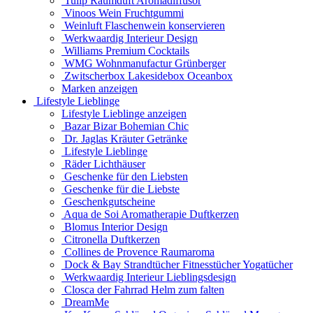
Tulip Raumduft Aromadiffusor
Vinoos Wein Fruchtgummi
Weinluft Flaschenwein konservieren
Werkwaardig Interieur Design
Williams Premium Cocktails
WMG Wohnmanufactur Grünberger
Zwitscherbox Lakesidebox Oceanbox
Marken anzeigen
Lifestyle Lieblinge
Lifestyle Lieblinge anzeigen
Bazar Bizar Bohemian Chic
Dr. Jaglas Kräuter Getränke
Lifestyle Lieblinge
Räder Lichthäuser
Geschenke für den Liebsten
Geschenke für die Liebste
Geschenkgutscheine
Aqua de Soi Aromatherapie Duftkerzen
Blomus Interior Design
Citronella Duftkerzen
Collines de Provence Raumaroma
Dock & Bay Strandtücher Fitnesstücher Yogatücher
Werkwaardig Interieur Lieblingsdesign
Closca der Fahrrad Helm zum falten
DreamMe