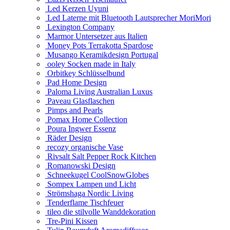
Led Kerzen Uyuni
Led Laterne mit Bluetooth Lautsprecher MoriMori
Lexington Company
Marmor Untersetzer aus Italien
Money Pots Terrakotta Spardose
Musango Keramikdesign Portugal
ooley Socken made in Italy
Orbitkey Schlüsselbund
Pad Home Design
Paloma Living Australian Luxus
Paveau Glasflaschen
Pimps and Pearls
Pomax Home Collection
Poura Ingwer Essenz
Räder Design
recozy organische Vase
Rivsalt Salt Pepper Rock Kitchen
Romanowski Design
Schneekugel CoolSnowGlobes
Sompex Lampen und Licht
Strömshaga Nordic Living
Tenderflame Tischfeuer
tileo die stilvolle Wanddekoration
Tre-Pini Kissen