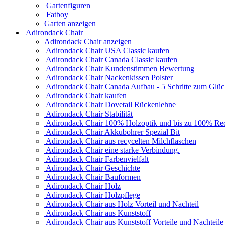
Gartenfiguren
Fatboy
Garten anzeigen
Adirondack Chair
Adirondack Chair anzeigen
Adirondack Chair USA Classic kaufen
Adirondack Chair Canada Classic kaufen
Adirondack Chair Kundenstimmen Bewertung
Adirondack Chair Nackenkissen Polster
Adirondack Chair Canada Aufbau - 5 Schritte zum Glü
Adirondack Chair kaufen
Adirondack Chair Dovetail Rückenlehne
Adirondack Chair Stabilität
Adirondack Chair 100% Holzoptik und bis zu 100% Rec
Adirondack Chair Akkubohrer Spezial Bit
Adirondack Chair aus recycelten Milchflaschen
Adirondack Chair eine starke Verbindung.
Adirondack Chair Farbenvielfalt
Adirondack Chair Geschichte
Adirondack Chair Bauformen
Adirondack Chair Holz
Adirondack Chair Holzpflege
Adirondack Chair aus Holz Vorteil und Nachteil
Adirondack Chair aus Kunststoff
Adirondack Chair aus Kunststoff Vorteile und Nachteile