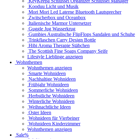
KeyKeepa Schlüssel Organizer Schlüssel Manager
Kooduu Licht und Musik
Mori Mori Led Laterne Bluetooth Lautsprecher
Zwitscherbox und Oceanbox
Italienische Marmor Untersetzer
Guggle Jug Wasserkrug
Gumbies Australische FlipFlops Sandalen und Schuhe
Trinkflaschen Carry Design Bottle
Hibi Aroma Therapie Stäbchen
The Scottish Fine Soaps Company Seife
Lifestyle Lieblinge anzeigen
Wohnthemen
Wohnthemen anzeigen
Smarte Wohnideen
Nachhaltige Wohnideen
Frühjahr Wohnideen
Sommerliche Wohnideen
Herbstliche Wohnideen
Winterliche Wohnideen
Weihnachtliche Ideen
Oster Ideen
Wohnideen für Vierbeiner
Wohnideen Kinderzimmer
Wohnthemen anzeigen
Sale%