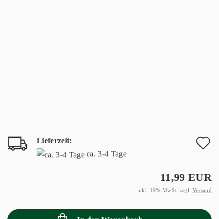
Lieferzeit:
A
ca. 3-4 Tage
d
11,99 EUR
M
inkl. 19% MwSt. zzgl.
Versand