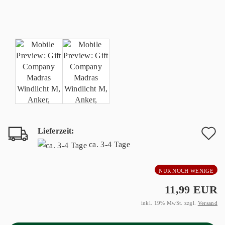
Lieferzeit:
A
ca. 3-4 Tage
d
NUR NOCH WENIGE
M
11,99 EUR
inkl. 19% MwSt. zzgl.
Versand