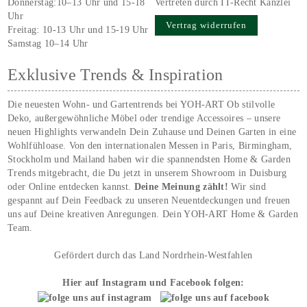
Donnerstag:10–13 Uhr und 15-18
Vertreten durch IT-Recht Kanzlei
Uhr
Vertrag widerrufen
Freitag: 10-13 Uhr und 15-19 Uhr
Samstag 10–14 Uhr
Exklusive Trends & Inspiration
Die neuesten Wohn- und Gartentrends bei YOH‑ART Ob stilvolle
Deko, außergewöhnliche Möbel oder trendige Accessoires – unsere
neuen Highlights verwandeln Dein Zuhause und Deinen Garten in eine
Wohlfühloase. Von den internationalen Messen in Paris, Birmingham,
Stockholm und Mailand haben wir die spannendsten Home & Garden
Trends mitgebracht, die Du jetzt in unserem Showroom in Duisburg
oder Online entdecken kannst.
Deine Meinung zählt!
Wir sind
gespannt auf Dein Feedback zu unseren Neuentdeckungen und freuen
uns auf Deine kreativen Anregungen. Dein YOH‑ART Home & Garden
Team.
Gefördert durch das Land Nordrhein-Westfahlen
Hier auf Instagram und Facebook folgen: