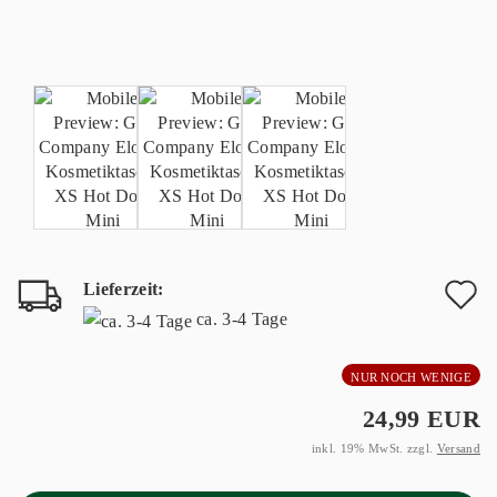
Lieferzeit:
A
ca. 3-4 Tage
d
NUR NOCH WENIGE
M
24,99 EUR
inkl. 19% MwSt. zzgl.
Versand