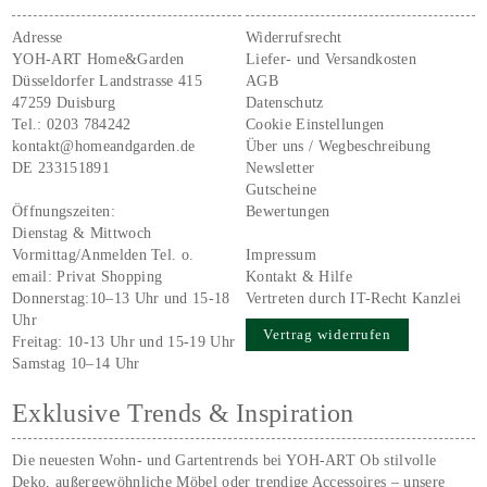
Adresse
Widerrufsrecht
YOH-ART Home&Garden
Liefer- und Versandkosten
Düsseldorfer Landstrasse 415
AGB
47259 Duisburg
Datenschutz
Tel.:
0203 784242
Cookie Einstellungen
kontakt@homeandgarden.de
Über uns / Wegbeschreibung
DE 233151891
Newsletter
Gutscheine
Öffnungszeiten:
Bewertungen
Dienstag & Mittwoch
Vormittag/Anmelden Tel. o.
Impressum
email:
Privat Shopping
Kontakt & Hilfe
Donnerstag:10–13 Uhr und 15-18
Vertreten durch IT-Recht Kanzlei
Uhr
Vertrag widerrufen
Freitag: 10-13 Uhr und 15-19 Uhr
Samstag 10–14 Uhr
Exklusive Trends & Inspiration
Die neuesten Wohn- und Gartentrends bei YOH‑ART Ob stilvolle
Deko, außergewöhnliche Möbel oder trendige Accessoires – unsere