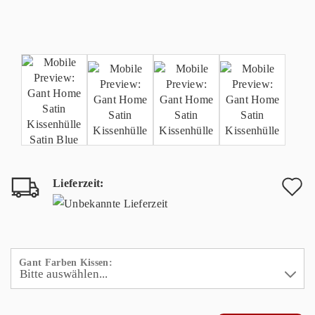
Lieferzeit:
A
d
M
Gant Farben Kissen: