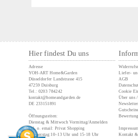
Hier findest Du uns
Infor
Adresse
Widerrufs
YOH-ART Home&Garden
Liefer- u
Düsseldorfer Landstrasse 415
AGB
47259 Duisburg
Datenschu
Tel.:
0203 784242
Cookie Ei
kontakt@homeandgarden.de
Über uns 
DE 233151891
Newslette
Gutschein
Öffnungszeiten:
Bewertun
Dienstag & Mittwoch Vormittag/Anmelden
Tel. o. email:
Privat Shopping
Impressu
Donnerstag:10–13 Uhr und 15-18 Uhr
Kontakt &