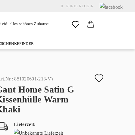
KUNDENLOGIN
dividuelles schönes Zuhause.
SCHENKEFINDER
& GARDEN
MARKEN
FAQ
%SALE%
KONTAKT
Auf
rt.Nr.:
851020601-213-V
)
Gant Home Satin G
den
Konto erstellen
Kissenhülle Warm
Merkzette
Passwort vergessen?
Khaki
Lieferzeit: