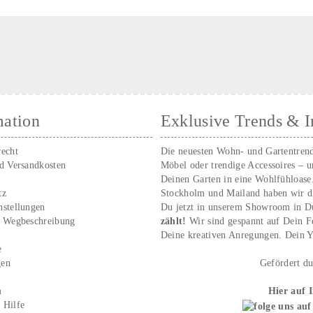
mation
Exklusive Trends & I
recht
Die neuesten Wohn- und Gartentren
nd Versandkosten
Möbel oder trendige Accessoires – 
Deinen Garten in eine Wohlfühloase
tz
Stockholm und Mailand haben wir d
nstellungen
Du jetzt in unserem Showroom in D
/ Wegbeschreibung
zählt!
Wir sind gespannt auf Dein 
r
Deine kreativen Anregungen. Dei
e
gen
Gefördert d
m
Hier auf 
 Hilfe