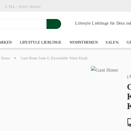
TEL.:
0203-784242
Lifestyle Lieblinge für Dein in
RKEN
LIFESTYLE LIEBLINGE
WOHNTHEMEN
SALE%
GE
SHOWROOM AN DER WASSERMÜHLE
ÜBER YOH-ART HOME 
»
t Home
Gant Home Satin G Kissenhülle Warm Khaki
(A