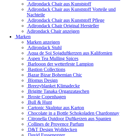
Adirondack Chair aus Kunststoff
Adirondack Chair aus Kunststoff Vorteile und
Nachteile
Adirondack Chair aus Kunststoff Pflege
Adirondack Chair Original Hersteller
Adirondack Chair anzeigen
Marken
Marken anzeigen
Adirondack Stuhl
Aqua de Soi Sojaduftkerzen aus Kalifornien
Aspen Tea Mulling Spices
Barlooon der wetterfeste Lampion
Bastion Collections
Bazar Bizar Bohemian Chic
Blomus Design
Breezyblanket Klimadecke
Brigitte Tanaka Organzataschen
Broste Copenhagen
Bull & Hunt
Cartonic Skulptur aus Karton
Chocolate in a Bottle Schokoladen Chardonnay
Citronella Outdoor Duftkerzen aus Spanien
Collines de Provence Parfum
D&T Design Wolldecken
David Fussenegger