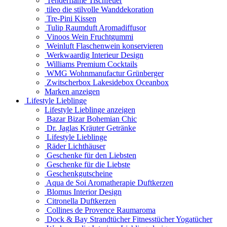
Tenderflame Tischfeuer
tileo die stilvolle Wanddekoration
Tre-Pini Kissen
Tulip Raumduft Aromadiffusor
Vinoos Wein Fruchtgummi
Weinluft Flaschenwein konservieren
Werkwaardig Interieur Design
Williams Premium Cocktails
WMG Wohnmanufactur Grünberger
Zwitscherbox Lakesidebox Oceanbox
Marken anzeigen
Lifestyle Lieblinge
Lifestyle Lieblinge anzeigen
Bazar Bizar Bohemian Chic
Dr. Jaglas Kräuter Getränke
Lifestyle Lieblinge
Räder Lichthäuser
Geschenke für den Liebsten
Geschenke für die Liebste
Geschenkgutscheine
Aqua de Soi Aromatherapie Duftkerzen
Blomus Interior Design
Citronella Duftkerzen
Collines de Provence Raumaroma
Dock & Bay Strandtücher Fitnesstücher Yogatücher