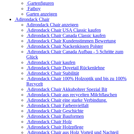
Gartenfiguren
Fatboy
Garten anzeigen
Adirondack Chair
Adirondack Chair anzeigen
Adirondack Chair USA Classic kaufen
Adirondack Chair Canada Classic kaufen
Adirondack Chair Kundenstimmen Bewertung
Adirondack Chair Nackenkissen Polster
Adirondack Chair Canada Aufbau - 5 Schritte zum
Glück
Adirondack Chair kaufen
Adirondack Chair Dovetail Rückenlehne
Adirondack Chair Stabilität
Adirondack Chair 100% Holzoptik und bis zu 100%
Recycelt
Adirondack Chair Akkubohrer Spezial Bit
Adirondack Chair aus recycelten Milchflaschen
Adirondack Chair eine starke Verbindung.
Adirondack Chair Farbenvielfalt
Adirondack Chair Geschichte
Adirondack Chair Bauformen
Adirondack Chair Holz
Adirondack Chair Holzpflege
Adirondack Chair aus Holz Vorteil und Nachteil