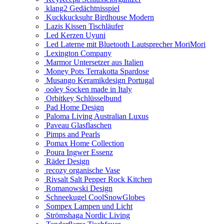
klang2 Gedächtnisspiel
Kuckkucksuhr Birdhouse Modern
Lazis Kissen Tischläufer
Led Kerzen Uyuni
Led Laterne mit Bluetooth Lautsprecher MoriMori
Lexington Company
Marmor Untersetzer aus Italien
Money Pots Terrakotta Spardose
Musango Keramikdesign Portugal
ooley Socken made in Italy
Orbitkey Schlüsselbund
Pad Home Design
Paloma Living Australian Luxus
Paveau Glasflaschen
Pimps and Pearls
Pomax Home Collection
Poura Ingwer Essenz
Räder Design
recozy organische Vase
Rivsalt Salt Pepper Rock Kitchen
Romanowski Design
Schneekugel CoolSnowGlobes
Sompex Lampen und Licht
Strömshaga Nordic Living