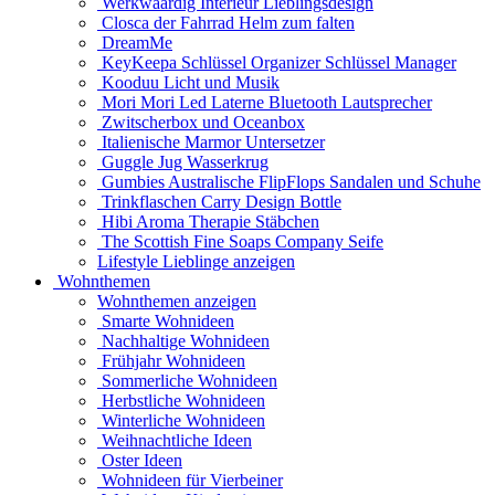
Werkwaardig Interieur Lieblingsdesign
Closca der Fahrrad Helm zum falten
DreamMe
KeyKeepa Schlüssel Organizer Schlüssel Manager
Kooduu Licht und Musik
Mori Mori Led Laterne Bluetooth Lautsprecher
Zwitscherbox und Oceanbox
Italienische Marmor Untersetzer
Guggle Jug Wasserkrug
Gumbies Australische FlipFlops Sandalen und Schuhe
Trinkflaschen Carry Design Bottle
Hibi Aroma Therapie Stäbchen
The Scottish Fine Soaps Company Seife
Lifestyle Lieblinge anzeigen
Wohnthemen
Wohnthemen anzeigen
Smarte Wohnideen
Nachhaltige Wohnideen
Frühjahr Wohnideen
Sommerliche Wohnideen
Herbstliche Wohnideen
Winterliche Wohnideen
Weihnachtliche Ideen
Oster Ideen
Wohnideen für Vierbeiner