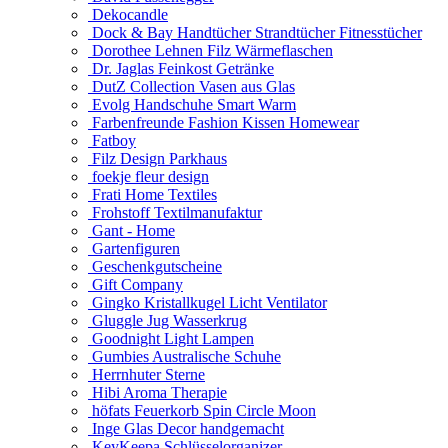
Dekocandle
Dock & Bay Handtücher Strandtücher Fitnesstücher
Dorothee Lehnen Filz Wärmeflaschen
Dr. Jaglas Feinkost Getränke
DutZ Collection Vasen aus Glas
Evolg Handschuhe Smart Warm
Farbenfreunde Fashion Kissen Homewear
Fatboy
Filz Design Parkhaus
foekje fleur design
Frati Home Textiles
Frohstoff Textilmanufaktur
Gant - Home
Gartenfiguren
Geschenkgutscheine
Gift Company
Gingko Kristallkugel Licht Ventilator
Gluggle Jug Wasserkrug
Goodnight Light Lampen
Gumbies Australische Schuhe
Herrnhuter Sterne
Hibi Aroma Therapie
höfats Feuerkorb Spin Circle Moon
Inge Glas Decor handgemacht
KeyKeepa Schlüsselorganizer