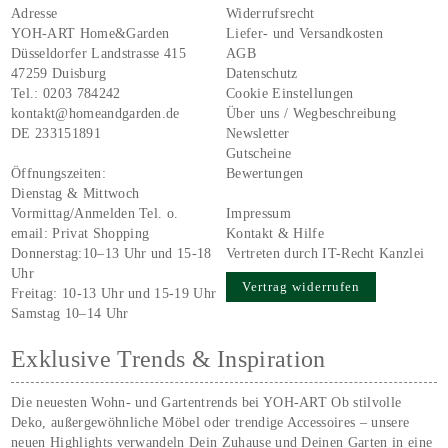
Adresse
Widerrufsrecht
YOH-ART Home&Garden
Liefer- und Versandkosten
Düsseldorfer Landstrasse 415
AGB
47259 Duisburg
Datenschutz
Tel.:
0203 784242
Cookie Einstellungen
kontakt@homeandgarden.de
Über uns / Wegbeschreibung
DE 233151891
Newsletter
Gutscheine
Öffnungszeiten:
Bewertungen
Dienstag & Mittwoch
Vormittag/Anmelden Tel. o.
Impressum
email:
Privat Shopping
Kontakt & Hilfe
Donnerstag:10–13 Uhr und 15-18
Vertreten durch IT-Recht Kanzlei
Uhr
Vertrag widerrufen
Freitag: 10-13 Uhr und 15-19 Uhr
Samstag 10–14 Uhr
Exklusive Trends & Inspiration
Die neuesten Wohn- und Gartentrends bei YOH‑ART Ob stilvolle
Deko, außergewöhnliche Möbel oder trendige Accessoires – unsere
neuen Highlights verwandeln Dein Zuhause und Deinen Garten in eine