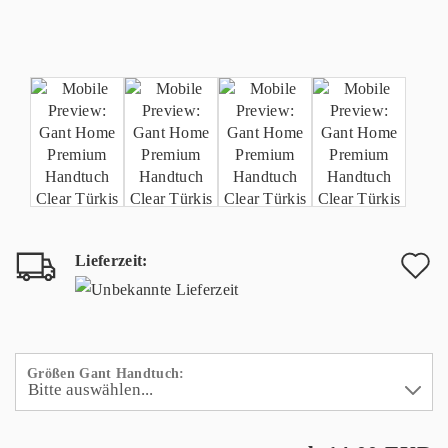
Lieferzeit:
A
d
M
Größen Gant Handtuch: