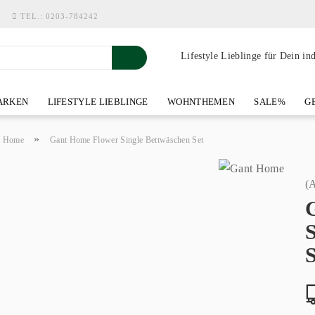
TEL.:
0203-784242
Lifestyle Lieblinge für Dein in
RKEN
LIFESTYLE LIEBLINGE
WOHNTHEMEN
SALE%
GE
SHOWROOM AN DER WASSERMÜHLE
ÜBER YOH-ART HOME 
»
t Home
Gant Home Flower Single Bettwäschen Set
(A
S