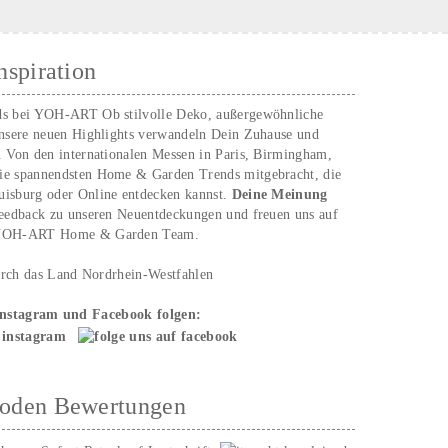
nspiration
ds bei YOH‑ART Ob stilvolle Deko, außergewöhnliche
unsere neuen Highlights verwandeln Dein Zuhause und
. Von den internationalen Messen in Paris, Birmingham,
ie spannendsten Home & Garden Trends mitgebracht, die
uisburg oder Online entdecken kannst.
Deine Meinung
Feedback zu unseren Neuentdeckungen und freuen uns auf
n YOH‑ART Home & Garden Team.
urch das Land Nordrhein-Westfahlen
Instagram und Facebook folgen:
hoden Bewertungen