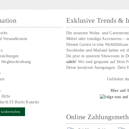
mation
Exklusive Trends & I
recht
Die neuesten Wohn- und Gartentren
nd Versandkosten
Möbel oder trendige Accessoires – 
Deinen Garten in eine Wohlfühloase
tz
Stockholm und Mailand haben wir d
nstellungen
Du jetzt in unserem Showroom in D
/ Wegbeschreibung
zählt!
Wir sind gespannt auf Dein 
r
Deine kreativen Anregungen. Dei
e
gen
Gefördert d
m
Hier auf 
 Hilfe
durch IT-Recht Kanzlei
 widerrufen
Online Zahlungsmet