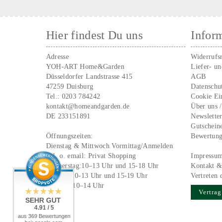
Hier findest Du uns
Infor
Adresse
Widerrufs
YOH-ART Home&Garden
Liefer- u
Düsseldorfer Landstrasse 415
AGB
47259 Duisburg
Datenschu
Tel.:
0203 784242
Cookie Ei
kontakt@homeandgarden.de
Über uns 
DE 233151891
Newslette
Gutschein
Öffnungszeiten:
Bewertun
Dienstag & Mittwoch Vormittag/Anmelden
Tel. o. email:
Privat Shopping
Impressu
Donnerstag:10–13 Uhr und 15-18 Uhr
Kontakt &
Freitag: 10-13 Uhr und 15-19 Uhr
Vertreten 
Samstag 10–14 Uhr
Vertrag
SEHR GUT
4.91 / 5
aus 369 Bewertungen