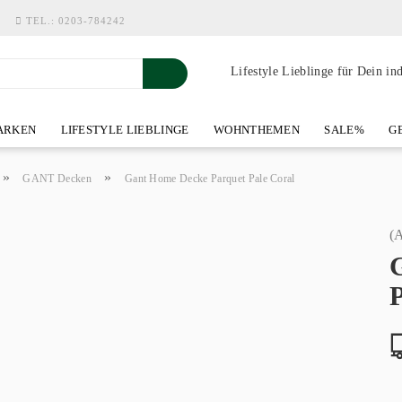
TEL.:
0203-784242
Lifestyle Lieblinge für Dein in
RKEN
LIFESTYLE LIEBLINGE
WOHNTHEMEN
SALE%
GE
SHOWROOM AN DER WASSERMÜHLE
ÜBER YOH-ART HOME 
»
»
GANT Decken
Gant Home Decke Parquet Pale Coral
(A
P