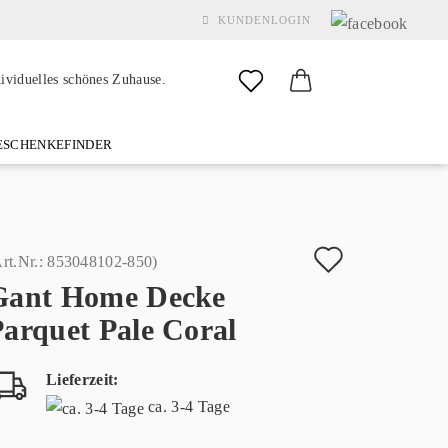
KUNDENLOGIN
dividuelles schönes Zuhause.
SCHENKEFINDER
& GARDEN
MARKEN
FAQ
%SALE%
KONTAKT
Auf
rt.Nr.:
853048102-850
)
Gant Home Decke
den
Konto erstellen
arquet Pale Coral
Merkzette
Passwort vergessen?
Lieferzeit:
ca. 3-4 Tage