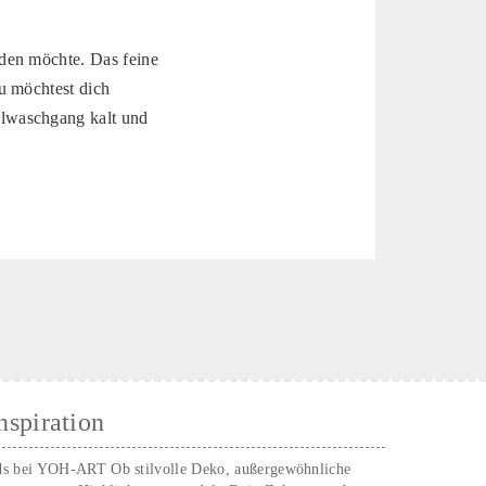
den möchte. Das feine
u möchtest dich
llwaschgang kalt und
nspiration
ds bei YOH‑ART Ob stilvolle Deko, außergewöhnliche