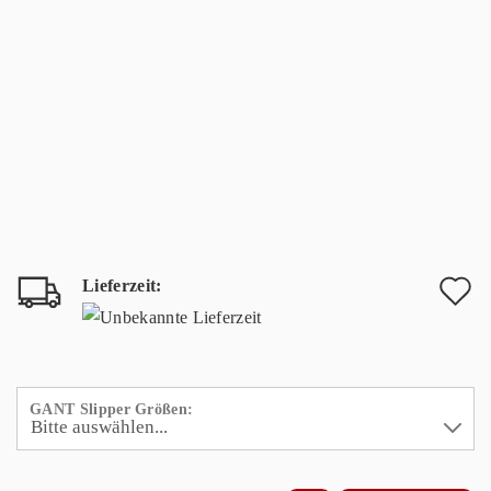
Lieferzeit:
A
d
M
GANT Slipper Größen: