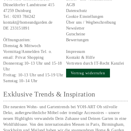
Düsseldorfer Landstrasse 415
AGB
47259 Duisburg
Datenschutz
Tel.:
0203 784242
Cookie Einstellungen
kontakt@homeandgarden.de
Über uns / Wegbeschreibung
DE 233151891
Newsletter
Gutscheine
Öffnungszeiten:
Bewertungen
Dienstag & Mittwoch
Vormittag/Anmelden Tel. o.
Impressum
email:
Privat Shopping
Kontakt & Hilfe
Donnerstag:10–13 Uhr und 15-18
Vertreten durch IT-Recht Kanzlei
Uhr
Vertrag widerrufen
Freitag: 10-13 Uhr und 15-19 Uhr
Samstag 10–14 Uhr
Exklusive Trends & Inspiration
Die neuesten Wohn- und Gartentrends bei YOH‑ART Ob stilvolle
Deko, außergewöhnliche Möbel oder trendige Accessoires – unsere
neuen Highlights verwandeln Dein Zuhause und Deinen Garten in eine
Wohlfühloase. Von den internationalen Messen in Paris, Birmingham,
Stockholm und Mailand haben wir die spannendsten Home & Garden