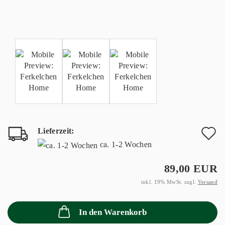
Lieferzeit:
A
ca. 1-2 Wochen
d
89,00 EUR
M
inkl. 19% MwSt. zzgl.
Versand
In den Warenkorb