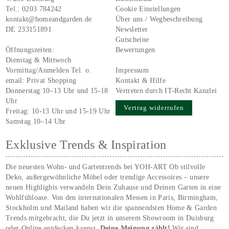
Tel.:
0203 784242
Cookie Einstellungen
kontakt@homeandgarden.de
Über uns / Wegbeschreibung
DE 233151891
Newsletter
Gutscheine
Öffnungszeiten:
Bewertungen
Dienstag & Mittwoch
Vormittag/Anmelden Tel. o.
Impressum
email:
Privat Shopping
Kontakt & Hilfe
Donnerstag:10–13 Uhr und 15-18
Vertreten durch IT-Recht Kanzlei
Uhr
Vertrag widerrufen
Freitag: 10-13 Uhr und 15-19 Uhr
Samstag 10–14 Uhr
Exklusive Trends & Inspiration
Die neuesten Wohn- und Gartentrends bei YOH‑ART Ob stilvolle
Deko, außergewöhnliche Möbel oder trendige Accessoires – unsere
neuen Highlights verwandeln Dein Zuhause und Deinen Garten in eine
Wohlfühloase. Von den internationalen Messen in Paris, Birmingham,
Stockholm und Mailand haben wir die spannendsten Home & Garden
Trends mitgebracht, die Du jetzt in unserem Showroom in Duisburg
oder Online entdecken kannst.
Deine Meinung zählt!
Wir sind