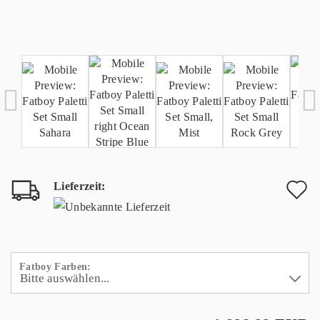
Lieferzeit:
A
d
M
Fatboy Farben: