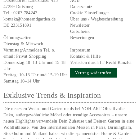
Düsseldorfer Landstrasse 415
AGB
47259 Duisburg
Datenschutz
Tel.:
0203 784242
Cookie Einstellungen
kontakt@homeandgarden.de
Über uns / Wegbeschreibung
DE 233151891
Newsletter
Gutscheine
Öffnungszeiten:
Bewertungen
Dienstag & Mittwoch
Vormittag/Anmelden Tel. o.
Impressum
email:
Privat Shopping
Kontakt & Hilfe
Donnerstag:10–13 Uhr und 15-18
Vertreten durch IT-Recht Kanzlei
Uhr
Vertrag widerrufen
Freitag: 10-13 Uhr und 15-19 Uhr
Samstag 10–14 Uhr
Exklusive Trends & Inspiration
Die neuesten Wohn- und Gartentrends bei YOH‑ART Ob stilvolle
Deko, außergewöhnliche Möbel oder trendige Accessoires – unsere
neuen Highlights verwandeln Dein Zuhause und Deinen Garten in eine
Wohlfühloase. Von den internationalen Messen in Paris, Birmingham,
Stockholm und Mailand haben wir die spannendsten Home & Garden