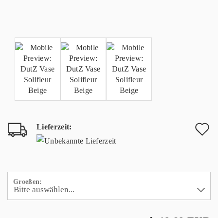
Lieferzeit:
A
d
M
Groeßen: