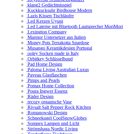
klang2 Gedächtnisspiel
Kuckkucksuhr Birdhouse Modern
Lazis Kissen Tischläufer
Led Kerzen Uyuni
Led Laterne mit Bluetooth Lautsprecher MoriMori
Lexington Company
Marmor Untersetzer aus Italien
Money Pots Terrakotta Spardose
Musango Keramikdesign Portugal
ooley Socken made in Italy
Orbitkey Schlüsselbund
Pad Home Design
Paloma Living Australian Luxus
Paveau Glasflaschen
Pimps and Pearls
Pomax Home Collection
Poura Ingwer Essenz
Räder Design
recozy organische Vase
Rivsalt Salt Pepper Rock Kitchen
Romanowski Design
Schneekugel CoolSnowGlobes
Sompex Lampen und Licht
Strömshaga Nordic Living