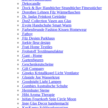
Dekocandle
Dock & Bay Handtücher Strandtücher Fitnesstücher
Dorothee Lehnen Filz Wärmeflaschen
Dr. Jaglas Feinkost Getränke
DutZ Collection Vasen aus Glas
Evolg Handschuhe Smart Warm
Farbenfreunde Fashion Kissen Homewear
Fatboy
Filz Design Parkhaus
foekje fleur design
Frati Home Textiles
Frohstoff Textilmanufaktur
Gant - Home
Gartenfiguren
Geschenkgutscheine
Gift Company
Gingko Kristallkugel Licht Ventilator
Gluggle Jug Wasserkrug
Goodnight Light Lampen
Gumbies Australische Schuhe
Herrnhuter Sterne
Hibi Aroma Therapie
höfats Feuerkorb Spin Circle Moon
Inge Glas Decor handgemacht
KeyKeepa Schlüsselorganizer