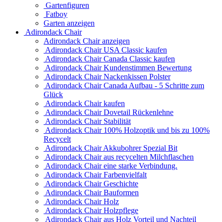
Gartenfiguren
Fatboy
Garten anzeigen
Adirondack Chair
Adirondack Chair anzeigen
Adirondack Chair USA Classic kaufen
Adirondack Chair Canada Classic kaufen
Adirondack Chair Kundenstimmen Bewertung
Adirondack Chair Nackenkissen Polster
Adirondack Chair Canada Aufbau - 5 Schritte zum
Glück
Adirondack Chair kaufen
Adirondack Chair Dovetail Rückenlehne
Adirondack Chair Stabilität
Adirondack Chair 100% Holzoptik und bis zu 100%
Recycelt
Adirondack Chair Akkubohrer Spezial Bit
Adirondack Chair aus recycelten Milchflaschen
Adirondack Chair eine starke Verbindung.
Adirondack Chair Farbenvielfalt
Adirondack Chair Geschichte
Adirondack Chair Bauformen
Adirondack Chair Holz
Adirondack Chair Holzpflege
Adirondack Chair aus Holz Vorteil und Nachteil