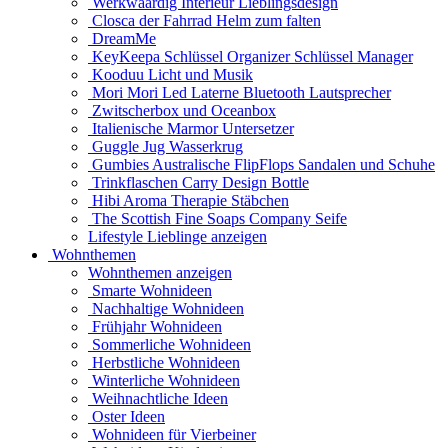
Werkwaardig Interieur Lieblingsdesign
Closca der Fahrrad Helm zum falten
DreamMe
KeyKeepa Schlüssel Organizer Schlüssel Manager
Kooduu Licht und Musik
Mori Mori Led Laterne Bluetooth Lautsprecher
Zwitscherbox und Oceanbox
Italienische Marmor Untersetzer
Guggle Jug Wasserkrug
Gumbies Australische FlipFlops Sandalen und Schuhe
Trinkflaschen Carry Design Bottle
Hibi Aroma Therapie Stäbchen
The Scottish Fine Soaps Company Seife
Lifestyle Lieblinge anzeigen
Wohnthemen
Wohnthemen anzeigen
Smarte Wohnideen
Nachhaltige Wohnideen
Frühjahr Wohnideen
Sommerliche Wohnideen
Herbstliche Wohnideen
Winterliche Wohnideen
Weihnachtliche Ideen
Oster Ideen
Wohnideen für Vierbeiner