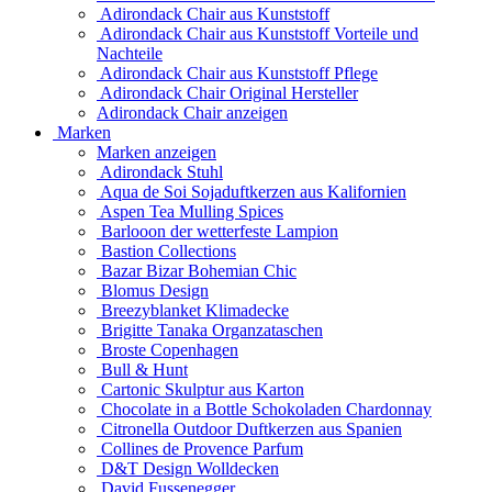
Adirondack Chair aus Kunststoff
Adirondack Chair aus Kunststoff Vorteile und
Nachteile
Adirondack Chair aus Kunststoff Pflege
Adirondack Chair Original Hersteller
Adirondack Chair anzeigen
Marken
Marken anzeigen
Adirondack Stuhl
Aqua de Soi Sojaduftkerzen aus Kalifornien
Aspen Tea Mulling Spices
Barlooon der wetterfeste Lampion
Bastion Collections
Bazar Bizar Bohemian Chic
Blomus Design
Breezyblanket Klimadecke
Brigitte Tanaka Organzataschen
Broste Copenhagen
Bull & Hunt
Cartonic Skulptur aus Karton
Chocolate in a Bottle Schokoladen Chardonnay
Citronella Outdoor Duftkerzen aus Spanien
Collines de Provence Parfum
D&T Design Wolldecken
David Fussenegger