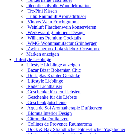
Tenderflame Tischfeuer
tileo die stilvolle Wanddekoration
Tre-Pini Kissen
Tulip Raumduft Aromadiffusor
Vinoos Wein Fruchtgummi
Weinluft Flaschenwein konservieren
Werkwaardig Interieur Design
Williams Premium Cocktails
WMG Wohnmanufactur Grünberger
Zwitscherbox Lakesidebox Oceanbox
Marken anzeigen
Lifestyle Lieblinge
Lifestyle Lieblinge anzeigen
Bazar Bizar Bohemian Chic
Dr. Jaglas Kräuter Getränke
Lifestyle Lieblinge
Räder Lichthäuser
Geschenke für den Liebsten
Geschenke für die Liebste
Geschenkgutscheine
Aqua de Soi Aromatherapie Duftkerzen
Blomus Interior Design
Citronella Duftkerzen
Collines de Provence Raumaroma
Dock & Bay Strandtücher Fitnesstücher Yogatücher