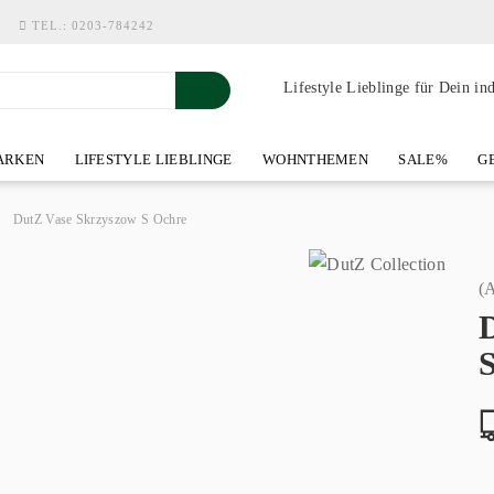
TEL.:
0203-784242
Lifestyle Lieblinge für Dein in
RKEN
LIFESTYLE LIEBLINGE
WOHNTHEMEN
SALE%
GE
SHOWROOM AN DER WASSERMÜHLE
ÜBER YOH-ART HOME 
»
DutZ Vase Skrzyszow S Ochre
(A