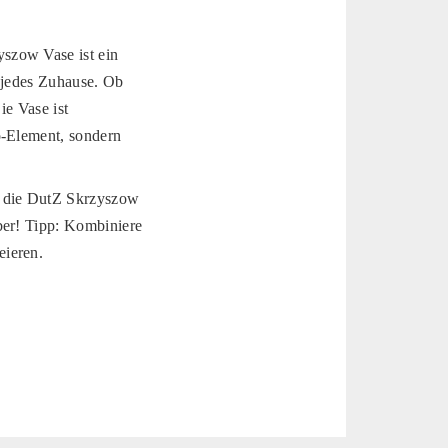
szow Vase ist ein
n jedes Zuhause. Ob
ie Vase ist
o-Element, sondern
, die DutZ Skrzyszow
ber! Tipp: Kombiniere
eieren.