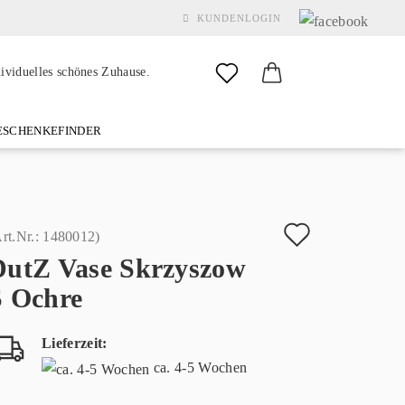
KUNDENLOGIN
dividuelles schönes Zuhause.
SCHENKEFINDER
& GARDEN
MARKEN
FAQ
%SALE%
KONTAKT
Auf
rt.Nr.:
1480012
)
DutZ Vase Skrzyszow
den
Konto erstellen
S Ochre
Merkzette
Passwort vergessen?
Lieferzeit:
ca. 4-5 Wochen