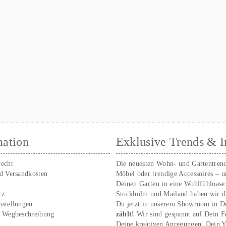
mation
Exklusive Trends & I
recht
Die neuesten Wohn- und Gartentren
nd Versandkosten
Möbel oder trendige Accessoires – 
Deinen Garten in eine Wohlfühloase
tz
Stockholm und Mailand haben wir d
nstellungen
Du jetzt in unserem Showroom in D
/ Wegbeschreibung
zählt!
Wir sind gespannt auf Dein 
r
Deine kreativen Anregungen. Dei