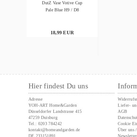
DutZ Vase Votive Cup
Pale Blue H9 / D8
18,99 EUR
Hier findest Du uns
Infor
Adresse
Widerrufs
YOH-ART Home&Garden
Liefer- u
Düsseldorfer Landstrasse 415
AGB
47259 Duisburg
Datenschu
Tel.:
0203 784242
Cookie Ei
kontakt@homeandgarden.de
Über uns 
DE 233151891
Newslette