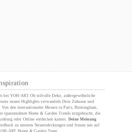
nspiration
ds bei YOH‑ART Ob stilvolle Deko, außergewöhnliche
unsere neuen Highlights verwandeln Dein Zuhause und
. Von den internationalen Messen in Paris, Birmingham,
ie spannendsten Home & Garden Trends mitgebracht, die
uisburg oder Online entdecken kannst.
Deine Meinung
Feedback zu unseren Neuentdeckungen und freuen uns auf
n YOH‑ART Home & Garden Team.