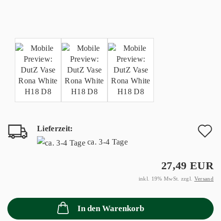
Lieferzeit:
A
ca. 3-4 Tage
d
27,49 EUR
M
inkl. 19% MwSt. zzgl.
Versand
In den Warenkorb