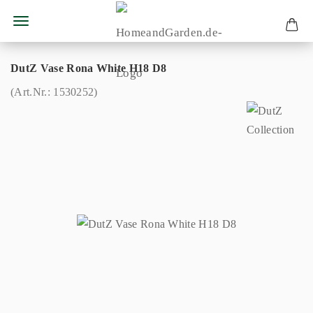
DutZ Vase Rona White H18 D8
(Art.Nr.:
1530252
)