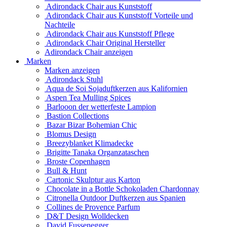
Adirondack Chair aus Kunststoff
Adirondack Chair aus Kunststoff Vorteile und
Nachteile
Adirondack Chair aus Kunststoff Pflege
Adirondack Chair Original Hersteller
Adirondack Chair anzeigen
Marken
Marken anzeigen
Adirondack Stuhl
Aqua de Soi Sojaduftkerzen aus Kalifornien
Aspen Tea Mulling Spices
Barlooon der wetterfeste Lampion
Bastion Collections
Bazar Bizar Bohemian Chic
Blomus Design
Breezyblanket Klimadecke
Brigitte Tanaka Organzataschen
Broste Copenhagen
Bull & Hunt
Cartonic Skulptur aus Karton
Chocolate in a Bottle Schokoladen Chardonnay
Citronella Outdoor Duftkerzen aus Spanien
Collines de Provence Parfum
D&T Design Wolldecken
David Fussenegger