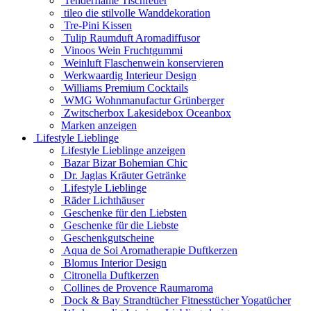
Tenderflame Tischfeuer
tileo die stilvolle Wanddekoration
Tre-Pini Kissen
Tulip Raumduft Aromadiffusor
Vinoos Wein Fruchtgummi
Weinluft Flaschenwein konservieren
Werkwaardig Interieur Design
Williams Premium Cocktails
WMG Wohnmanufactur Grünberger
Zwitscherbox Lakesidebox Oceanbox
Marken anzeigen
Lifestyle Lieblinge
Lifestyle Lieblinge anzeigen
Bazar Bizar Bohemian Chic
Dr. Jaglas Kräuter Getränke
Lifestyle Lieblinge
Räder Lichthäuser
Geschenke für den Liebsten
Geschenke für die Liebste
Geschenkgutscheine
Aqua de Soi Aromatherapie Duftkerzen
Blomus Interior Design
Citronella Duftkerzen
Collines de Provence Raumaroma
Dock & Bay Strandtücher Fitnesstücher Yogatücher