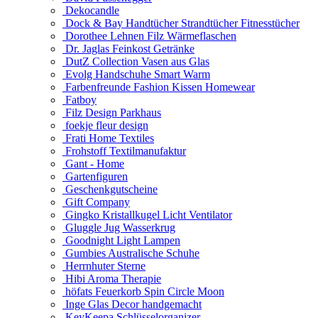
Dekocandle
Dock & Bay Handtücher Strandtücher Fitnesstücher
Dorothee Lehnen Filz Wärmeflaschen
Dr. Jaglas Feinkost Getränke
DutZ Collection Vasen aus Glas
Evolg Handschuhe Smart Warm
Farbenfreunde Fashion Kissen Homewear
Fatboy
Filz Design Parkhaus
foekje fleur design
Frati Home Textiles
Frohstoff Textilmanufaktur
Gant - Home
Gartenfiguren
Geschenkgutscheine
Gift Company
Gingko Kristallkugel Licht Ventilator
Gluggle Jug Wasserkrug
Goodnight Light Lampen
Gumbies Australische Schuhe
Herrnhuter Sterne
Hibi Aroma Therapie
höfats Feuerkorb Spin Circle Moon
Inge Glas Decor handgemacht
KeyKeepa Schlüsselorganizer