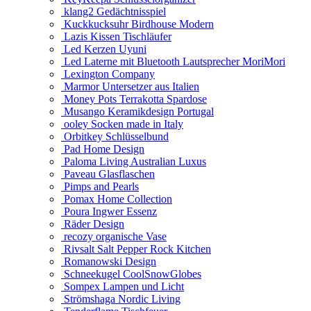
klang2 Gedächtnisspiel
Kuckkucksuhr Birdhouse Modern
Lazis Kissen Tischläufer
Led Kerzen Uyuni
Led Laterne mit Bluetooth Lautsprecher MoriMori
Lexington Company
Marmor Untersetzer aus Italien
Money Pots Terrakotta Spardose
Musango Keramikdesign Portugal
ooley Socken made in Italy
Orbitkey Schlüsselbund
Pad Home Design
Paloma Living Australian Luxus
Paveau Glasflaschen
Pimps and Pearls
Pomax Home Collection
Poura Ingwer Essenz
Räder Design
recozy organische Vase
Rivsalt Salt Pepper Rock Kitchen
Romanowski Design
Schneekugel CoolSnowGlobes
Sompex Lampen und Licht
Strömshaga Nordic Living