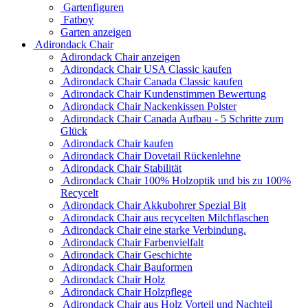
Gartenfiguren
Fatboy
Garten anzeigen
Adirondack Chair
Adirondack Chair anzeigen
Adirondack Chair USA Classic kaufen
Adirondack Chair Canada Classic kaufen
Adirondack Chair Kundenstimmen Bewertung
Adirondack Chair Nackenkissen Polster
Adirondack Chair Canada Aufbau - 5 Schritte zum
Glück
Adirondack Chair kaufen
Adirondack Chair Dovetail Rückenlehne
Adirondack Chair Stabilität
Adirondack Chair 100% Holzoptik und bis zu 100%
Recycelt
Adirondack Chair Akkubohrer Spezial Bit
Adirondack Chair aus recycelten Milchflaschen
Adirondack Chair eine starke Verbindung.
Adirondack Chair Farbenvielfalt
Adirondack Chair Geschichte
Adirondack Chair Bauformen
Adirondack Chair Holz
Adirondack Chair Holzpflege
Adirondack Chair aus Holz Vorteil und Nachteil