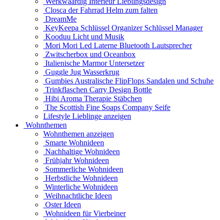
Werkwaardig Interieur Lieblingsdesign
Closca der Fahrrad Helm zum falten
DreamMe
KeyKeepa Schlüssel Organizer Schlüssel Manager
Kooduu Licht und Musik
Mori Mori Led Laterne Bluetooth Lautsprecher
Zwitscherbox und Oceanbox
Italienische Marmor Untersetzer
Guggle Jug Wasserkrug
Gumbies Australische FlipFlops Sandalen und Schuhe
Trinkflaschen Carry Design Bottle
Hibi Aroma Therapie Stäbchen
The Scottish Fine Soaps Company Seife
Lifestyle Lieblinge anzeigen
Wohnthemen
Wohnthemen anzeigen
Smarte Wohnideen
Nachhaltige Wohnideen
Frühjahr Wohnideen
Sommerliche Wohnideen
Herbstliche Wohnideen
Winterliche Wohnideen
Weihnachtliche Ideen
Oster Ideen
Wohnideen für Vierbeiner