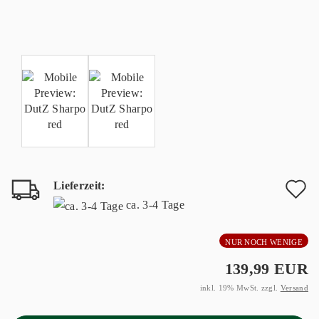
Lieferzeit:
A
ca. 3-4 Tage
d
NUR NOCH WENIGE
M
139,99 EUR
inkl. 19% MwSt. zzgl.
Versand