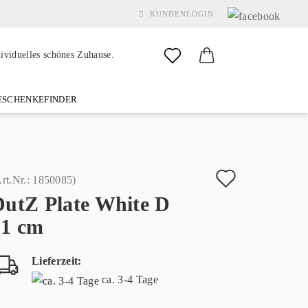
KUNDENLOGIN
dividuelles schönes Zuhause.
SCHENKEFINDER
& GARDEN
MARKEN
FAQ
%SALE%
KONTAKT
Auf
rt.Nr.:
1850085
)
DutZ Plate White D
den
Konto erstellen
31 cm
Merkzette
Passwort vergessen?
Lieferzeit:
ca. 3-4 Tage