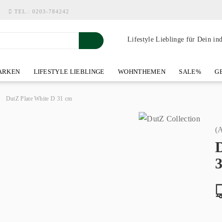
TEL.:
0203-784242
Lifestyle Lieblinge für Dein in
RKEN
LIFESTYLE LIEBLINGE
WOHNTHEMEN
SALE%
GE
SHOWROOM AN DER WASSERMÜHLE
ÜBER YOH-ART HOME 
»
DutZ Plate White D 31 cm
(A