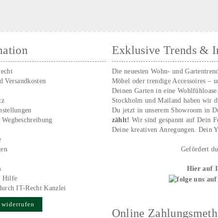
mation
Exklusive Trends & I
recht
Die neuesten Wohn- und Gartentren
nd Versandkosten
Möbel oder trendige Accessoires – 
Deinen Garten in eine Wohlfühloase
tz
Stockholm und Mailand haben wir d
nstellungen
Du jetzt in unserem Showroom in D
/ Wegbeschreibung
zählt!
Wir sind gespannt auf Dein 
r
Deine kreativen Anregungen. Dei
e
gen
Gefördert d
m
Hier auf 
 Hilfe
durch IT-Recht Kanzlei
 widerrufen
Online Zahlungsmet