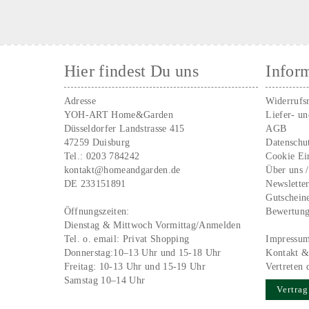
Hier findest Du uns
Infor
Adresse
Widerrufs
YOH-ART Home&Garden
Liefer- u
Düsseldorfer Landstrasse 415
AGB
47259 Duisburg
Datenschu
Tel.:
0203 784242
Cookie Ei
kontakt@homeandgarden.de
Über uns 
DE 233151891
Newslette
Gutschein
Öffnungszeiten:
Bewertun
Dienstag & Mittwoch Vormittag/Anmelden
Tel. o. email:
Privat Shopping
Impressu
Donnerstag:10–13 Uhr und 15-18 Uhr
Kontakt &
Freitag: 10-13 Uhr und 15-19 Uhr
Vertreten 
Samstag 10–14 Uhr
Vertrag