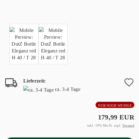
Lieferzeit:
A
ca. 3-4 Tage
d
NUR NOCH WENIGE
M
179,99 EUR
inkl. 19% MwSt. zzgl.
Versand