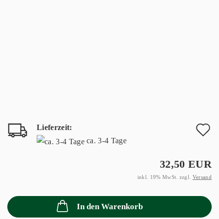
Lieferzeit:
A
ca. 3-4 Tage
d
32,50 EUR
M
inkl. 19% MwSt. zzgl.
Versand
In den Warenkorb