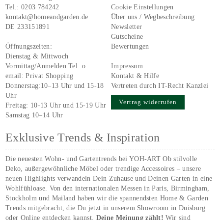
Tel.:
0203 784242
Cookie Einstellungen
kontakt@homeandgarden.de
Über uns / Wegbeschreibung
DE 233151891
Newsletter
Gutscheine
Öffnungszeiten:
Bewertungen
Dienstag & Mittwoch
Vormittag/Anmelden Tel. o.
Impressum
email:
Privat Shopping
Kontakt & Hilfe
Donnerstag:10–13 Uhr und 15-18
Vertreten durch IT-Recht Kanzlei
Uhr
Vertrag widerrufen
Freitag: 10-13 Uhr und 15-19 Uhr
Samstag 10–14 Uhr
Exklusive Trends & Inspiration
Die neuesten Wohn- und Gartentrends bei YOH‑ART Ob stilvolle
Deko, außergewöhnliche Möbel oder trendige Accessoires – unsere
neuen Highlights verwandeln Dein Zuhause und Deinen Garten in eine
Wohlfühloase. Von den internationalen Messen in Paris, Birmingham,
Stockholm und Mailand haben wir die spannendsten Home & Garden
Trends mitgebracht, die Du jetzt in unserem Showroom in Duisburg
oder Online entdecken kannst.
Deine Meinung zählt!
Wir sind