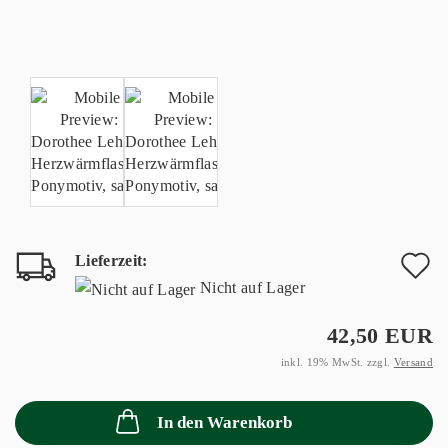
Lieferzeit:
A
Nicht auf Lager
d
42,50 EUR
M
inkl. 19% MwSt. zzgl.
Versand
In den Warenkorb