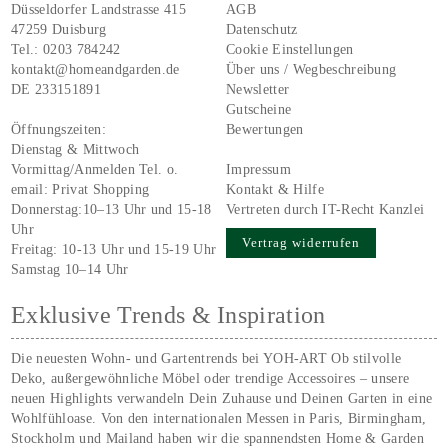
Düsseldorfer Landstrasse 415
AGB
47259 Duisburg
Datenschutz
Tel.:
0203 784242
Cookie Einstellungen
kontakt@homeandgarden.de
Über uns / Wegbeschreibung
DE 233151891
Newsletter
Gutscheine
Öffnungszeiten:
Bewertungen
Dienstag & Mittwoch
Vormittag/Anmelden Tel. o.
Impressum
email:
Privat Shopping
Kontakt & Hilfe
Donnerstag:10–13 Uhr und 15-18
Vertreten durch IT-Recht Kanzlei
Uhr
Vertrag widerrufen
Freitag: 10-13 Uhr und 15-19 Uhr
Samstag 10–14 Uhr
Exklusive Trends & Inspiration
Die neuesten Wohn- und Gartentrends bei YOH‑ART Ob stilvolle
Deko, außergewöhnliche Möbel oder trendige Accessoires – unsere
neuen Highlights verwandeln Dein Zuhause und Deinen Garten in eine
Wohlfühloase. Von den internationalen Messen in Paris, Birmingham,
Stockholm und Mailand haben wir die spannendsten Home & Garden