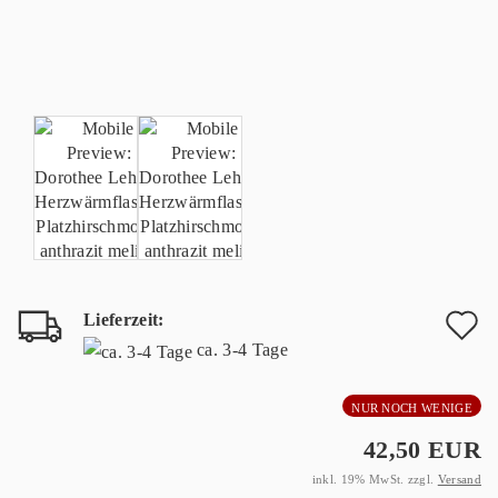
Lieferzeit:
A
ca. 3-4 Tage
d
NUR NOCH WENIGE
M
42,50 EUR
inkl. 19% MwSt. zzgl.
Versand