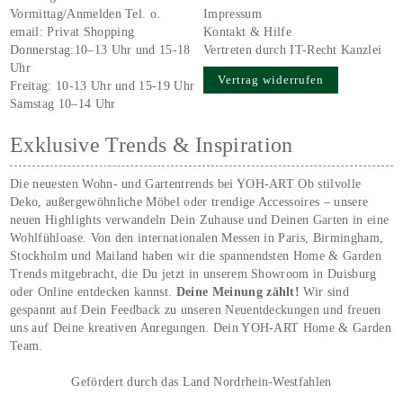
Vormittag/Anmelden Tel. o.
Impressum
email:
Privat Shopping
Kontakt & Hilfe
Donnerstag:10–13 Uhr und 15-18
Vertreten durch IT-Recht Kanzlei
Uhr
Vertrag widerrufen
Freitag: 10-13 Uhr und 15-19 Uhr
Samstag 10–14 Uhr
Exklusive Trends & Inspiration
Die neuesten Wohn- und Gartentrends bei YOH‑ART Ob stilvolle
Deko, außergewöhnliche Möbel oder trendige Accessoires – unsere
neuen Highlights verwandeln Dein Zuhause und Deinen Garten in eine
Wohlfühloase. Von den internationalen Messen in Paris, Birmingham,
Stockholm und Mailand haben wir die spannendsten Home & Garden
Trends mitgebracht, die Du jetzt in unserem Showroom in Duisburg
oder Online entdecken kannst.
Deine Meinung zählt!
Wir sind
gespannt auf Dein Feedback zu unseren Neuentdeckungen und freuen
uns auf Deine kreativen Anregungen. Dein YOH‑ART Home & Garden
Team.
Gefördert durch das Land Nordrhein-Westfahlen