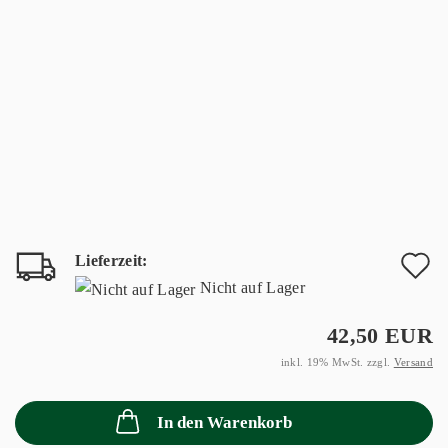
Lieferzeit:
A
Nicht auf Lager
d
42,50 EUR
M
inkl. 19% MwSt. zzgl.
Versand
In den Warenkorb