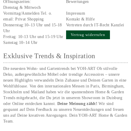
Öffnungszeiten:
Bewertungen
Dienstag & Mittwoch
Vormittag/Anmelden Tel. o.
Impressum
email:
Privat Shopping
Kontakt & Hilfe
Donnerstag:10–13 Uhr und 15-18
Vertreten durch IT-Recht Kanzlei
Uhr
Vertrag widerrufen
Freitag: 10-13 Uhr und 15-19 Uhr
Samstag 10–14 Uhr
Exklusive Trends & Inspiration
Die neuesten Wohn- und Gartentrends bei YOH‑ART Ob stilvolle
Deko, außergewöhnliche Möbel oder trendige Accessoires – unsere
neuen Highlights verwandeln Dein Zuhause und Deinen Garten in eine
Wohlfühloase. Von den internationalen Messen in Paris, Birmingham,
Stockholm und Mailand haben wir die spannendsten Home & Garden
Trends mitgebracht, die Du jetzt in unserem Showroom in Duisburg
oder Online entdecken kannst.
Deine Meinung zählt!
Wir sind
gespannt auf Dein Feedback zu unseren Neuentdeckungen und freuen
uns auf Deine kreativen Anregungen. Dein YOH‑ART Home & Garden
Team.