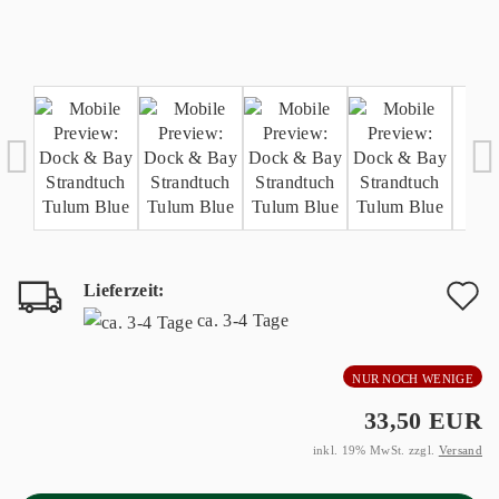
Lieferzeit:
A
ca. 3-4 Tage
d
NUR NOCH WENIGE
M
33,50 EUR
inkl. 19% MwSt. zzgl.
Versand