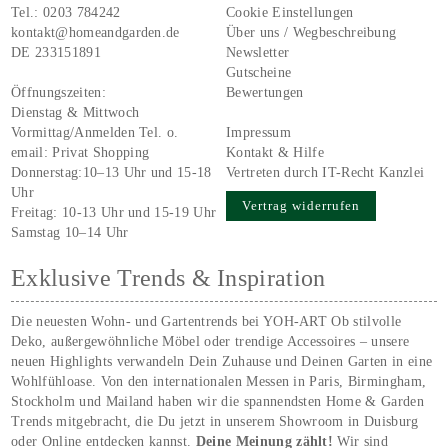
Tel.:
0203 784242
Cookie Einstellungen
kontakt@homeandgarden.de
Über uns / Wegbeschreibung
DE 233151891
Newsletter
Gutscheine
Öffnungszeiten:
Bewertungen
Dienstag & Mittwoch
Vormittag/Anmelden Tel. o.
Impressum
email:
Privat Shopping
Kontakt & Hilfe
Donnerstag:10–13 Uhr und 15-18
Vertreten durch IT-Recht Kanzlei
Uhr
Vertrag widerrufen
Freitag: 10-13 Uhr und 15-19 Uhr
Samstag 10–14 Uhr
Exklusive Trends & Inspiration
Die neuesten Wohn- und Gartentrends bei YOH‑ART Ob stilvolle
Deko, außergewöhnliche Möbel oder trendige Accessoires – unsere
neuen Highlights verwandeln Dein Zuhause und Deinen Garten in eine
Wohlfühloase. Von den internationalen Messen in Paris, Birmingham,
Stockholm und Mailand haben wir die spannendsten Home & Garden
Trends mitgebracht, die Du jetzt in unserem Showroom in Duisburg
oder Online entdecken kannst.
Deine Meinung zählt!
Wir sind