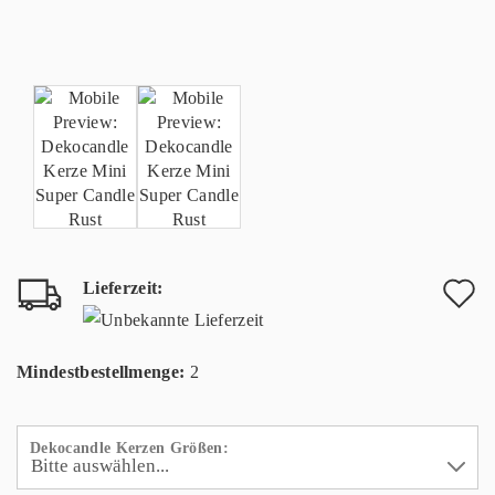
Lieferzeit:
A
d
Mindestbestellmenge:
2
M
Dekocandle Kerzen Größen: