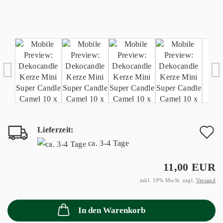
Lieferzeit:
A
ca. 3-4 Tage
d
11,00 EUR
M
inkl. 19% MwSt. zzgl.
Versand
In den Warenkorb