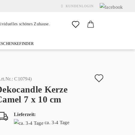
KUNDENLOGIN
dividuelles schönes Zuhause.
SCHENKEFINDER
& GARDEN
MARKEN
FAQ
%SALE%
KONTAKT
Auf
rt.Nr.:
C10794
)
Dekocandle Kerze
den
Konto erstellen
Camel 7 x 10 cm
Merkzette
Passwort vergessen?
Lieferzeit:
ca. 3-4 Tage