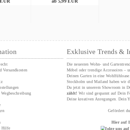
9 EUR
ab 5,99 EUR
mation
Exklusive Trends & I
recht
Die neuesten Wohn- und Gartentren
nd Versandkosten
Möbel oder trendige Accessoires – 
Deinen Garten in eine Wohlfühloase
tz
Stockholm und Mailand haben wir d
nstellungen
Du jetzt in unserem Showroom in D
/ Wegbeschreibung
zählt!
Wir sind gespannt auf Dein 
r
Deine kreativen Anregungen. Dei
e
gen
Gefördert d
m
Hier auf 
 Hilfe