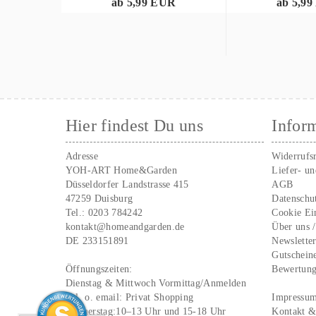
ab 5,99 EUR
ab 5,9
Hier findest Du uns
Infor
Adresse
Widerrufs
YOH-ART Home&Garden
Liefer- u
Düsseldorfer Landstrasse 415
AGB
47259 Duisburg
Datenschu
Tel.:
0203 784242
Cookie Ei
kontakt@homeandgarden.de
Über uns 
DE 233151891
Newslette
Gutschein
Öffnungszeiten:
Bewertun
Dienstag & Mittwoch Vormittag/Anmelden
Tel. o. email:
Privat Shopping
Impressu
Donnerstag:10–13 Uhr und 15-18 Uhr
Kontakt &