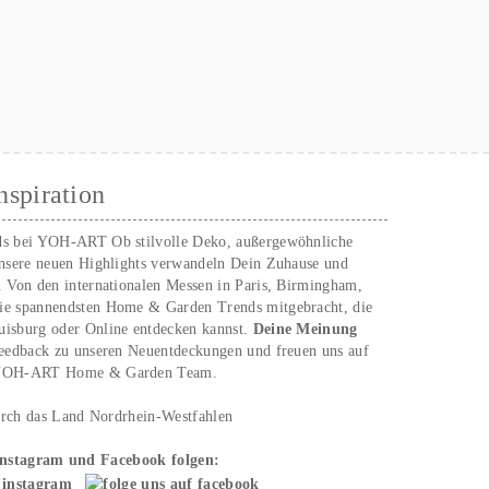
nspiration
ds bei YOH‑ART Ob stilvolle Deko, außergewöhnliche
unsere neuen Highlights verwandeln Dein Zuhause und
. Von den internationalen Messen in Paris, Birmingham,
ie spannendsten Home & Garden Trends mitgebracht, die
uisburg oder Online entdecken kannst.
Deine Meinung
Feedback zu unseren Neuentdeckungen und freuen uns auf
n YOH‑ART Home & Garden Team.
urch das Land Nordrhein-Westfahlen
Instagram und Facebook folgen: