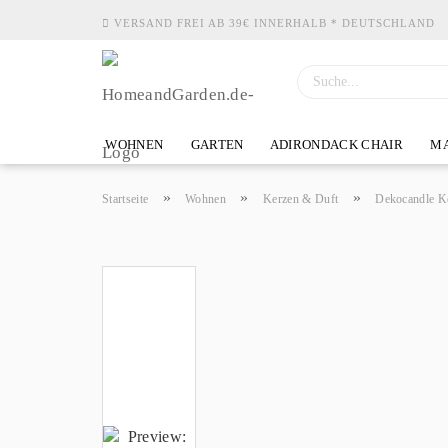
VERSAND FREI AB 39€ INNERHALB * DEUTSCHLAND
WOHNEN
GARTEN
ADIRONDACK CHAIR
MA
»
»
»
Startseite
Wohnen
Kerzen & Duft
Dekocandle K