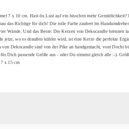
el 7 x 10 cm. Hast du Lust auf ein bisschen mehr Gemütlichkeit?
nau das Richtige für dich! Die tolle Farbe zaubert im Handumdrehe
vier Wände. Und das Beste: Die Kerzen von Dekocandle brennen la
de jetzt, wo es draußen kühler wird, ist eine Kerze die perfekte Erg
von Dekocandle sind von der Pike an handgemacht, vom Docht bis
 für Dich passende Größe aus - oder Du nimmst gleich alle :-). Grö
 7 x 15 cm