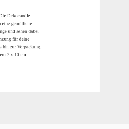
 Die Dekocandle
n eine gemütliche
nge und sehen dabei
änzung für deine
 hin zur Verpackung.
ßen: 7 x 10 cm