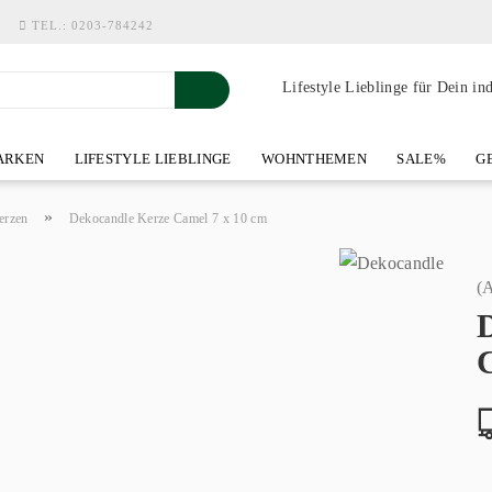
TEL.:
0203-784242
Lifestyle Lieblinge für Dein in
RKEN
LIFESTYLE LIEBLINGE
WOHNTHEMEN
SALE%
GE
SHOWROOM AN DER WASSERMÜHLE
ÜBER YOH-ART HOME 
»
erzen
Dekocandle Kerze Camel 7 x 10 cm
(A